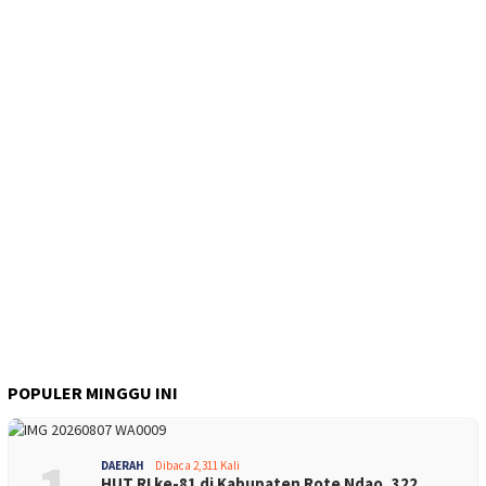
POPULER MINGGU INI
DAERAH
Dibaca 2,311 Kali
HUT RI ke-81 di Kabupaten Rote Ndao, 322…