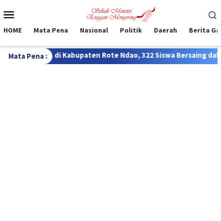
Loncat
Menu
ke
Mobile
konten
HOME
Mata Pena
Nasional
Politik
Daerah
Berita G
aten Rote Ndao, 322 Siswa Bersaing dalam Lomba FTBI Bahasa Rot
Mata Pena :