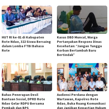
HUT RI ke-81 di Kabupaten
Kasus DBD Muncul, Warga
Rote Ndao, 322 Siswa Bersaing
Pertanyakan Respons Dinas
dalam Lomba FTBI Bahasa
Kesehatan: “Jangan Tunggu
Rote
Korban Bertambah Baru
Bertindak”
Bahas Penerapan Desil
Audiensi Perdana dengan
Bantuan Sosial, DPRD Rote
Wartawan, Kapolres Rote
Ndao Gelar RDPU Bersama
Ndao, Buka Ruang Komunikasi
Pemkab dan BPS
dan Janjikan Kepastian Hukum