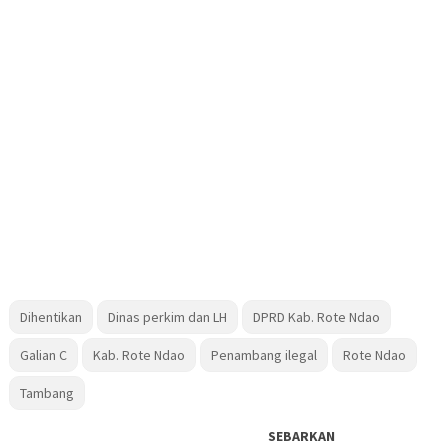
Dihentikan
Dinas perkim dan LH
DPRD Kab. Rote Ndao
Galian C
Kab. Rote Ndao
Penambang ilegal
Rote Ndao
Tambang
SEBARKAN