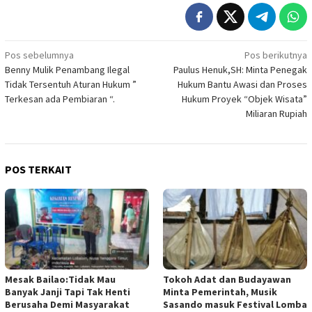
Navigasi
Pos sebelumnya
Pos berikutnya
Benny Mulik Penambang Ilegal
Paulus Henuk,SH: Minta Penegak
pos
Tidak Tersentuh Aturan Hukum ”
Hukum Bantu Awasi dan Proses
Terkesan ada Pembiaran “.
Hukum Proyek “Objek Wisata”
Miliaran Rupiah
POS TERKAIT
Mesak Bailao:Tidak Mau
Tokoh Adat dan Budayawan
Banyak Janji Tapi Tak Henti
Minta Pemerintah, Musik
Berusaha Demi Masyarakat
Sasando masuk Festival Lomba