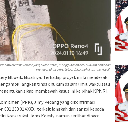
lah satu bukti pekerjaan yang sudah rusak, menggunakan besi dua urat dan tidak
menggunakan behel tetapi diikat pakai tali nilon kecil.
 Lery Mboeik. Misalnya, terhadap proyek ini Ia mendesak
mengambil langkah tindak hukum dalam limit waktu satu
enentukan sikap membawah kasus ini ke pihak KPK RI.
Komitmen (PPK), Jimy Pedang yang dikonfirmasi
 081 238 314 XXX, terkait langkah dan sangsi kepada
iri Konstruksi Jems Koesly namun terlihat dibaca