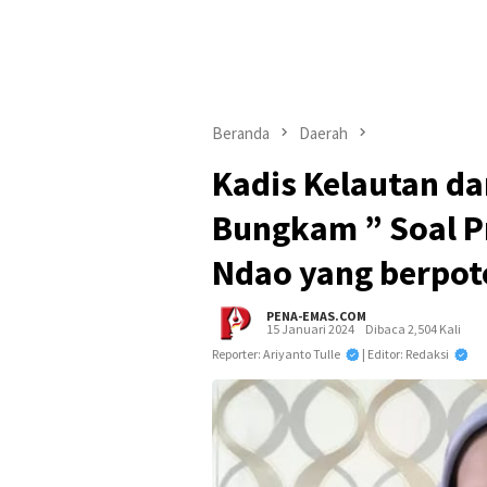
Beranda
Daerah
Kadis Kelautan da
Bungkam ” Soal Pr
Ndao yang berpot
PENA-EMAS.COM
15 Januari 2024
Dibaca 2,504 Kali
Reporter: Ariyanto Tulle
| Editor: Redaksi