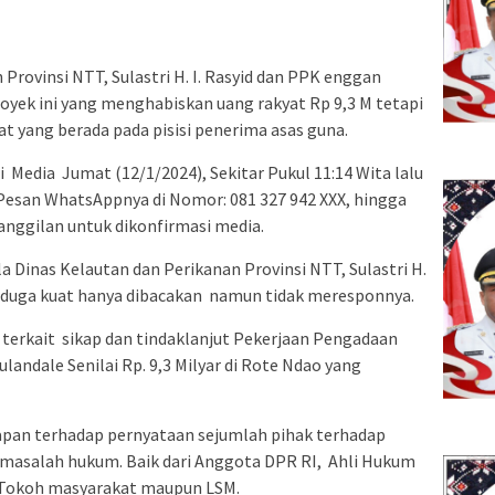
Provinsi NTT, Sulastri H. I. Rasyid dan PPK enggan
oyek ini yang menghabiskan uang rakyat Rp 9,3 M tetapi
t yang berada pada pisisi penerima asas guna.
si Media Jumat (12/1/2024), Sekitar Pukul 11:14 Wita lalu
esan WhatsAppnya di Nomor: 081 327 942 XXX, hingga
anggilan untuk dikonfirmasi media.
 Dinas Kelautan dan Perikanan Provinsi NTT, Sulastri H.
g diduga kuat hanya dibacakan namun tidak meresponnya.
 terkait sikap dan tindaklanjut Pekerjaan Pengadaan
ndale Senilai Rp. 9,3 Milyar di Rote Ndao yang
gapan terhadap pernyataan sejumlah pihak terhadap
i masalah hukum. Baik dari Anggota DPR RI, Ahli Hukum
 Tokoh masyarakat maupun LSM.