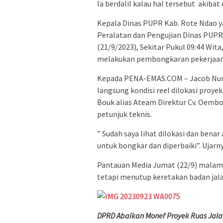
Ia berdalil kalau hal tersebut akib
Kepala Dinas PUPR Kab. Rote Ndao y
Peralatan dan Pengujian Dinas PUPR
(21/9/2023), Sekitar Pukul 09:44 Wi
melakukan pembongkaran pekerjaan y
Kepada PENA-EMAS.COM – Jacob Nunu
langsung kondisi reel dilokasi proy
Bouk alias Ateam Direktur Cv. Oemb
petunjuk teknis.
” Sudah saya lihat dilokasi dan bena
untuk bongkar dan diperbaiki”. Ujarny
Pantauan Media Jumat (22/9) malam
tetapi menutup keretakan badan jal
DPRD Abaikan Monef Proyek Ruas Jalan