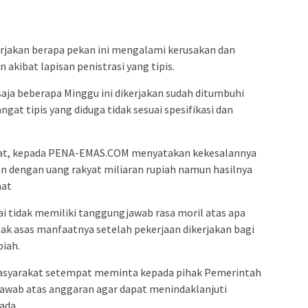
erjakan berapa pekan ini mengalami kerusakan dan
n akibat lapisan penistrasi yang tipis.
saja beberapa Minggu ini dikerjakan sudah ditumbuhi
gat tipis yang diduga tidak sesuai spesifikasi dan
pat, kepada PENA-EMAS.COM menyatakan kekesalannya
an dengan uang rakyat miliaran rupiah namun hasilnya
aat
lai tidak memiliki tanggungjawab rasa moril atas apa
pak asas manfaatnya setelah pekerjaan dikerjakan bagi
piah.
asyarakat setempat meminta kepada pihak Pemerintah
awab atas anggaran agar dapat menindaklanjuti
ada.