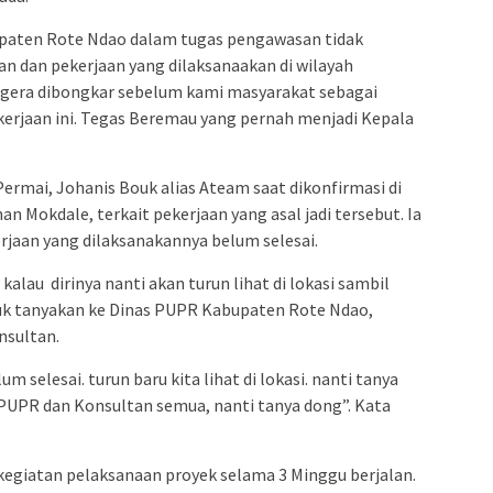
paten Rote Ndao dalam tugas pengawasan tidak
n dan pekerjaan yang dilaksanaakan di wilayah
segera dibongkar sebelum kami masyarakat sebagai
erjaan ini. Tegas Beremau yang pernah menjadi Kepala
rmai, Johanis Bouk alias Ateam saat dikonfirmasi di
n Mokdale, terkait pekerjaan yang asal jadi tersebut. Ia
rjaan yang dilaksanakannya belum selesai.
alau dirinya nanti akan turun lihat di lokasi sambil
tanyakan ke Dinas PUPR Kabupaten Rote Ndao,
nsultan.
m selesai. turun baru kita lihat di lokasi. nanti tanya
 PUPR dan Konsultan semua, nanti tanya dong”. Kata
 kegiatan pelaksanaan proyek selama 3 Minggu berjalan.