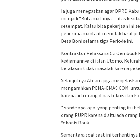
Ia juga menegaskan agar DPRD Kabu
menjadi “Buta matanya” atas keadaa
setempat. Kalau bisa pekerjaan ini 
penerima manfaat menolak hasil pek
Desa Boni selama tiga Periode ini.
Kontraktor Pelaksana Cv. Oembouk Pe
kediamannya di jalan Utomo, Keluraha
beralasan tidak masalah karena peke
Selanjutnya Ateam juga menjelaskan k
mengarahkan PENA-EMAS.COM untuk 
karena ada orang dinas teknis dan ko
” sonde apa-apa, yang penting itu belu
orang PUPR karena disitu ada orang
Yohanis Bouk
Sementara soal saat ini terhentinya