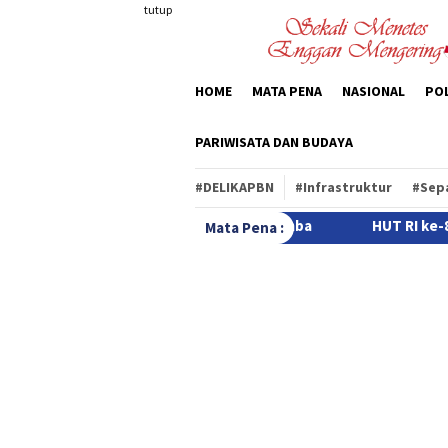
Loncat
tutup
ke
konten
HOME
MATA PENA
NASIONAL
POL
PARIWISATA DAN BUDAYA
#DELIKAPBN
#Infrastruktur
#Sep
ndo masuk Festival Lomba
HUT RI ke-81 di Kabupaten Ro
Mata Pena :