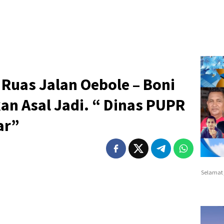
Ruas Jalan Oebole – Boni
kan Asal Jadi. “ Dinas PUPR
ar”
Selamat 