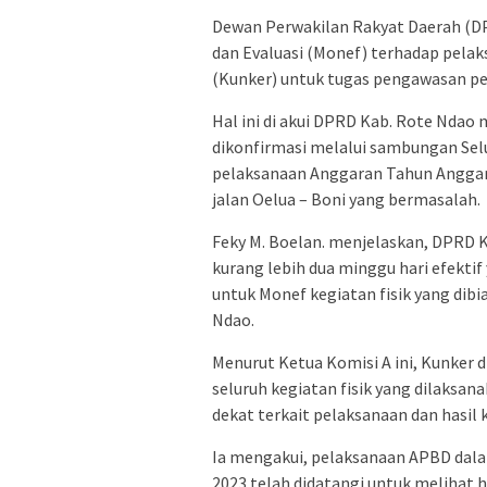
Dewan Perwakilan Rakyat Daerah (D
dan Evaluasi (Monef) terhadap pelak
(Kunker) untuk tugas pengawasan p
Hal ini di akui DPRD Kab. Rote Ndao
dikonfirmasi melalui sambungan Sel
pelaksanaan Anggaran Tahun Anggar
jalan Oelua – Boni yang bermasalah.
Feky M. Boelan. menjelaskan, DPRD 
kurang lebih dua minggu hari efekti
untuk Monef kegiatan fisik yang dib
Ndao.
Menurut Ketua Komisi A ini, Kunker
seluruh kegiatan fisik yang dilaksan
dekat terkait pelaksanaan dan hasil 
Ia mengakui, pelaksanaan APBD dal
2023 telah didatangi untuk melihat h