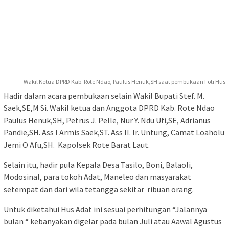
Wakil Ketua DPRD Kab. Rote Ndao, Paulus Henuk,SH saat pembukaan Foti Hus
Hadir dalam acara pembukaan selain Wakil Bupati Stef. M.
Saek,SE,M Si. Wakil ketua dan Anggota DPRD Kab. Rote Ndao
Paulus Henuk,SH, Petrus J. Pelle, Nur Y. Ndu Ufi,SE, Adrianus
Pandie,SH. Ass I Armis Saek,ST. Ass II. Ir. Untung, Camat Loaholu
Jemi O Afu,SH. Kapolsek Rote Barat Laut.
Selain itu, hadir pula Kepala Desa Tasilo, Boni, Balaoli,
Modosinal, para tokoh Adat, Maneleo dan masyarakat
setempat dan dari wila tetangga sekitar ribuan orang.
Untuk diketahui Hus Adat ini sesuai perhitungan “Jalannya
bulan “ kebanyakan digelar pada bulan Juli atau Aawal Agustus