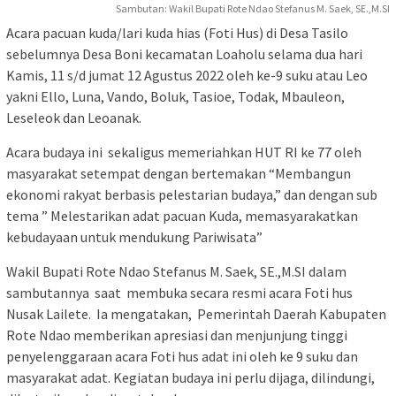
Sambutan: Wakil Bupati Rote Ndao Stefanus M. Saek, SE.,M.SI
Acara pacuan kuda/lari kuda hias (Foti Hus) di Desa Tasilo
sebelumnya Desa Boni kecamatan Loaholu selama dua hari
Kamis, 11 s/d jumat 12 Agustus 2022 oleh ke-9 suku atau Leo
yakni Ello, Luna, Vando, Boluk, Tasioe, Todak, Mbauleon,
Leseleok dan Leoanak.
Acara budaya ini sekaligus memeriahkan HUT RI ke 77 oleh
masyarakat setempat dengan bertemakan “Membangun
ekonomi rakyat berbasis pelestarian budaya,” dan dengan sub
tema ” Melestarikan adat pacuan Kuda, memasyarakatkan
kebudayaan untuk mendukung Pariwisata”
Wakil Bupati Rote Ndao Stefanus M. Saek, SE.,M.SI dalam
sambutannya saat membuka secara resmi acara Foti hus
Nusak Lailete. Ia mengatakan, Pemerintah Daerah Kabupaten
Rote Ndao memberikan apresiasi dan menjunjung tinggi
penyelenggaraan acara Foti hus adat ini oleh ke 9 suku dan
masyarakat adat. Kegiatan budaya ini perlu dijaga, dilindungi,