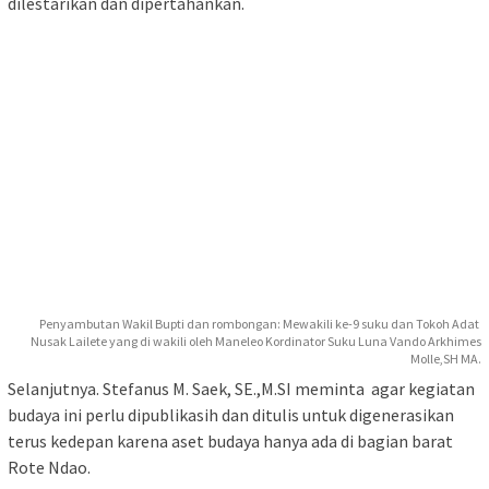
dilestarikan dan dipertahankan.
Penyambutan Wakil Bupti dan rombongan: Mewakili ke-9 suku dan Tokoh Adat
Nusak Lailete yang di wakili oleh Maneleo Kordinator Suku Luna Vando Arkhimes
Molle,SH MA.
Selanjutnya. Stefanus M. Saek, SE.,M.SI meminta agar kegiatan
budaya ini perlu dipublikasih dan ditulis untuk digenerasikan
terus kedepan karena aset budaya hanya ada di bagian barat
Rote Ndao.