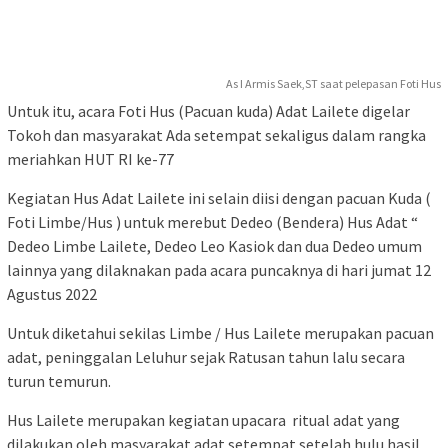
As I Armis Saek,ST saat pelepasan Foti Hus
Untuk itu, acara Foti Hus (Pacuan kuda) Adat Lailete digelar
Tokoh dan masyarakat Ada setempat sekaligus dalam rangka
meriahkan HUT RI ke-77
Kegiatan Hus Adat Lailete ini selain diisi dengan pacuan Kuda (
Foti Limbe/Hus ) untuk merebut Dedeo (Bendera) Hus Adat “
Dedeo Limbe Lailete, Dedeo Leo Kasiok dan dua Dedeo umum
lainnya yang dilaknakan pada acara puncaknya di hari jumat 12
Agustus 2022
Untuk diketahui sekilas Limbe / Hus Lailete merupakan pacuan
adat, peninggalan Leluhur sejak Ratusan tahun lalu secara
turun temurun.
Hus Lailete merupakan kegiatan upacara ritual adat yang
dilakukan oleh masyarakat adat setempat setelah hulu hasil