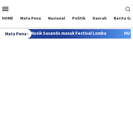
Loncat
Menu
ke
Mobile
konten
HOME
Mata Pena
Nasional
Politik
Daerah
Berita G
usik Sasando masuk Festival Lomba
HUT RI ke-81 di Kab
Mata Pena :