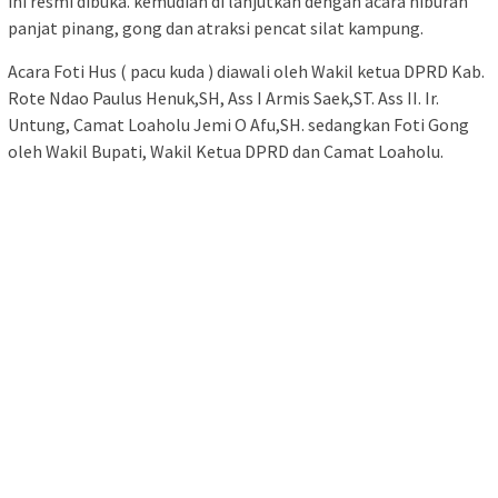
ini resmi dibuka. kemudian di lanjutkan dengan acara hiburan
panjat pinang, gong dan atraksi pencat silat kampung.
Acara Foti Hus ( pacu kuda ) diawali oleh Wakil ketua DPRD Kab.
Rote Ndao Paulus Henuk,SH, Ass I Armis Saek,ST. Ass II. Ir.
Untung, Camat Loaholu Jemi O Afu,SH. sedangkan Foti Gong
oleh Wakil Bupati, Wakil Ketua DPRD dan Camat Loaholu.