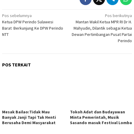
Navigasi
Pos sebelumnya
Pos berikutnya
Ketua DPW Perindo Sulawesi
Mantan Wakil Ketua MPR RI Dr H.
pos
Barat Berkunjung Ke DPW Perindo
Mahyudin, Dilantik sebagai Ketua
NTT
Dewan Pertimbangan Pusat Partai
Perindo
POS TERKAIT
Mesak Bailao:Tidak Mau
Tokoh Adat dan Budayawan
Banyak Janji Tapi Tak Henti
Minta Pemerintah, Musik
Berusaha Demi Masyarakat
Sasando masuk Festival Lomba