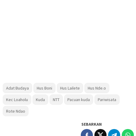
Adat Budaya
Hus Boni
Hus Lailete
Hus Nde.o
Kec Loaholu
Kuda
NTT
Pacuan kuda
Pariwisata
Rote Ndao
SEBARKAN