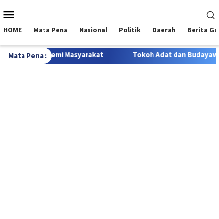
Loncat
Menu
ke
Mobile
konten
HOME
Mata Pena
Nasional
Politik
Daerah
Berita G
mi Masyarakat
Tokoh Adat dan Budayawan Minta Pemerint
Mata Pena :