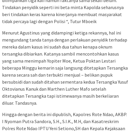
dilimpahkan tiga kali namun faktanya sama sekali belum.
Tindakan penyidik seperti ini beta minta Kapolda seharusnya
beri tindakan keras karena kinerjanya membuat masyarakat
tidak percaya lagi dengan Polisi “, Tutur Mboeik
Menurut Agustinus yang didampingi ketiga rekannya, hal ini
mengundang tanda tanya dengan perlakuan penyidik terhadap
mereka dalam kasus ini sudah dua tahun kenapa oknum
tersangka dibiarkan. Katanya sambil mencontohkan kasus
yang sama menimpah Yopiter Moe, Ketua Poktan Lestari
beberapa Minggu kemarin saja langsung ditetapkan Tersangka
karena secara sah dan terbukti menjual – belikan pupuk
bersubsidi dan sudah ditahan sementara kedua Tersangka Yusuf
Oktovianus Kanuk dan Marthen Luther Mafo setelah
ditetapkan Tersangka tapi istimewanya masih berkeliaran
diluar. Tandasnya.
Hingga dengan berita ini dipublish, Kapolres Rote Ndao, AKBP.
I Nyoman Putra Sandora, S.H., S.I.K., M.H, dan Kasatreskrim
Polres Rote Ndao IPTU Yeni Setiono,SH dan Kepala Kejaksaan