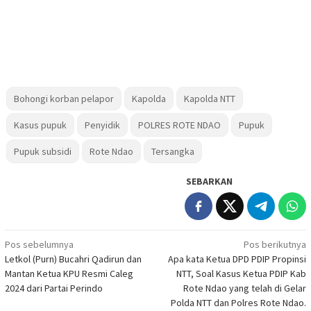
Bohongi korban pelapor
Kapolda
Kapolda NTT
Kasus pupuk
Penyidik
POLRES ROTE NDAO
Pupuk
Pupuk subsidi
Rote Ndao
Tersangka
SEBARKAN
Navigasi
Pos sebelumnya
Pos berikutnya
Letkol (Purn) Bucahri Qadirun dan
Apa kata Ketua DPD PDIP Propinsi
pos
Mantan Ketua KPU Resmi Caleg
NTT, Soal Kasus Ketua PDIP Kab
2024 dari Partai Perindo
Rote Ndao yang telah di Gelar
Polda NTT dan Polres Rote Ndao.