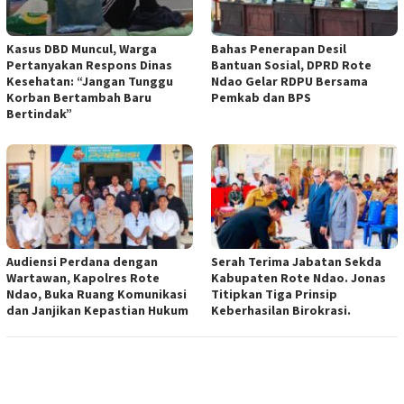
Kasus DBD Muncul, Warga
Bahas Penerapan Desil
Pertanyakan Respons Dinas
Bantuan Sosial, DPRD Rote
Kesehatan: “Jangan Tunggu
Ndao Gelar RDPU Bersama
Korban Bertambah Baru
Pemkab dan BPS
Bertindak”
Audiensi Perdana dengan
Serah Terima Jabatan Sekda
Wartawan, Kapolres Rote
Kabupaten Rote Ndao. Jonas
Ndao, Buka Ruang Komunikasi
Titipkan Tiga Prinsip
dan Janjikan Kepastian Hukum
Keberhasilan Birokrasi.