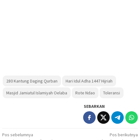
280 Kantung Daging Qurban
Hari Idul Adha 1447 Hijriah
Masjid Jamiatul Islamiyah Oelaba
Rote Ndao
Toleransi
SEBARKAN
Navigasi
Pos sebelumnya
Pos berikutnya