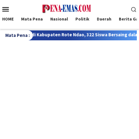
Loncat
Menu
ke
Mobile
konten
HOME
Mata Pena
Nasional
Politik
Daerah
Berita G
te Ndao, 322 Siswa Bersaing dalam Lomba FTBI Bahasa Rote
Mata Pena :