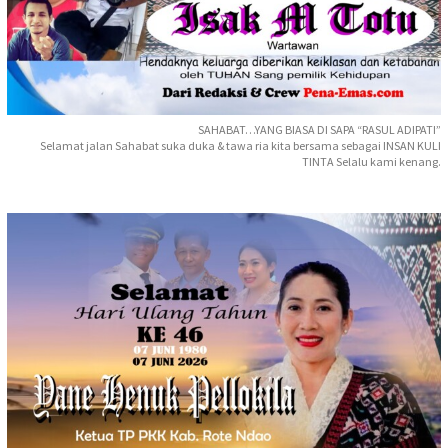
SAHABAT…YANG BIASA DI SAPA “RASUL ADIPATI”
Selamat jalan Sahabat suka duka & tawa ria kita bersama sebagai INSAN KULI
TINTA Selalu kami kenang.