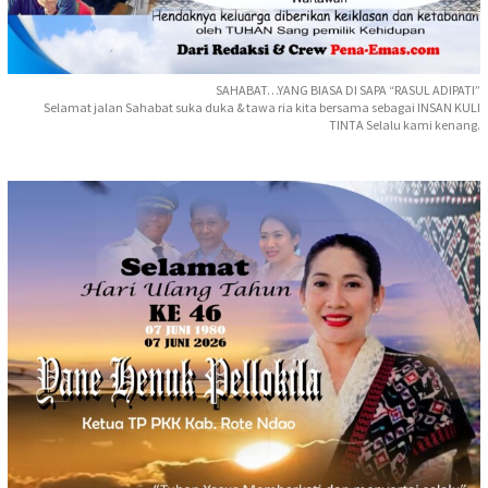
SAHABAT…YANG BIASA DI SAPA “RASUL ADIPATI”
Selamat jalan Sahabat suka duka & tawa ria kita bersama sebagai INSAN KULI
TINTA Selalu kami kenang.