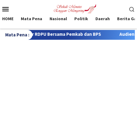
Loncat
Menu
ke
Mobile
konten
HOME
Mata Pena
Nasional
Politik
Daerah
Berita G
Pemkab dan BPS
Audiensi Perdana dengan Wartawan, Kapo
Mata Pena :