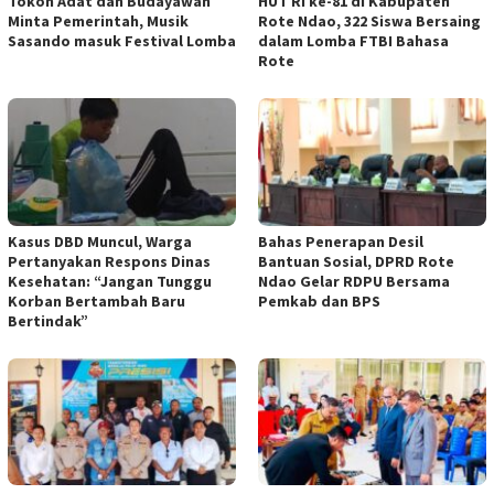
Tokoh Adat dan Budayawan
HUT RI ke-81 di Kabupaten
Minta Pemerintah, Musik
Rote Ndao, 322 Siswa Bersaing
Sasando masuk Festival Lomba
dalam Lomba FTBI Bahasa
Rote
Kasus DBD Muncul, Warga
Bahas Penerapan Desil
Pertanyakan Respons Dinas
Bantuan Sosial, DPRD Rote
Kesehatan: “Jangan Tunggu
Ndao Gelar RDPU Bersama
Korban Bertambah Baru
Pemkab dan BPS
Bertindak”