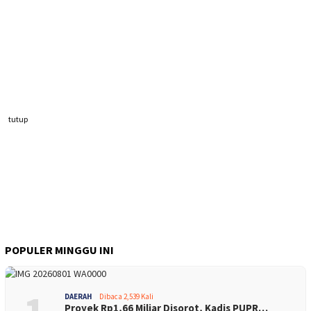
tutup
POPULER MINGGU INI
DAERAH
Dibaca 2,539 Kali
Proyek Rp1,66 Miliar Disorot, Kadis PUPR…