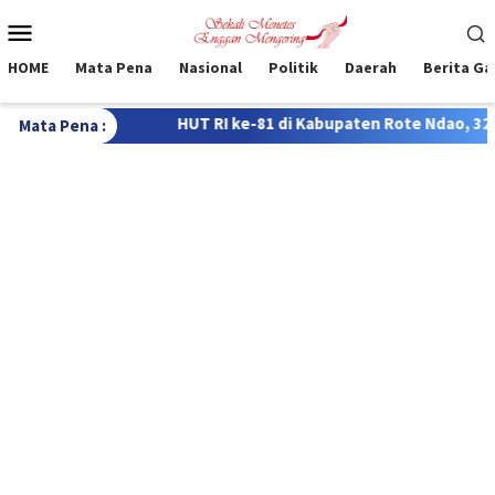
Loncat
Menu
ke
Mobile
konten
HOME
Mata Pena
Nasional
Politik
Daerah
Berita G
-81 di Kabupaten Rote Ndao, 322 Siswa Bersaing dalam Lomba FT
Mata Pena :