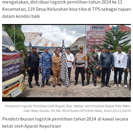
mengatakan, distribusi logistik pemilihan tahun 2024 ke 11
Kecamatan, 119 Desa/Kelurahan bisa tiba di TPS sebagai tujuan
dalam kondisi baik
Pelepasan Logistik Pemilihan Gub-Wagub, Bup- Wabup oleh Penjabat Bupati Rote Ndao,
Oder Maks Sombu, SH, MA, MH di Kantor KPU Rote Ndao, Senin (25/11/2024)
Pendistribusian logistik pemilihan tahun 2024 di kawal secara
ketat oleh Aparat Kepolisian