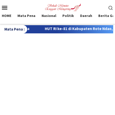
Loncat
Menu
ke
Mobile
konten
HOME
Mata Pena
Nasional
Politik
Daerah
Berita G
paten Rote Ndao, 322 Siswa Bersaing dalam Lomba FTBI Bahasa R
Mata Pena :