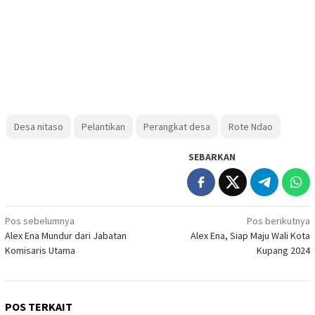
Desa nitaso
Pelantikan
Perangkat desa
Rote Ndao
SEBARKAN
Navigasi
Pos sebelumnya
Pos berikutnya
Alex Ena Mundur dari Jabatan
Alex Ena, Siap Maju Wali Kota
pos
Komisaris Utama
Kupang 2024
POS TERKAIT