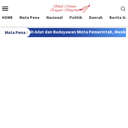
Loncat
Menu
ke
Mobile
konten
HOME
Mata Pena
Nasional
Politik
Daerah
Berita G
wan Minta Pemerintah, Musik Sasando masuk Festival Lomba
Mata Pena :