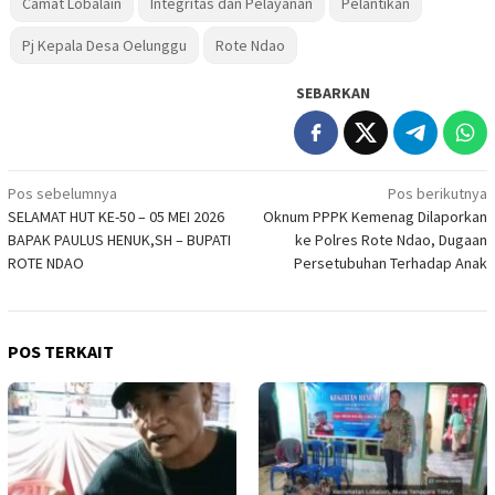
Camat Lobalain
Integritas dan Pelayanan
Pelantikan
Pj Kepala Desa Oelunggu
Rote Ndao
SEBARKAN
Navigasi
Pos sebelumnya
Pos berikutnya
SELAMAT HUT KE-50 – 05 MEI 2026
Oknum PPPK Kemenag Dilaporkan
pos
BAPAK PAULUS HENUK,SH – BUPATI
ke Polres Rote Ndao, Dugaan
ROTE NDAO
Persetubuhan Terhadap Anak
POS TERKAIT