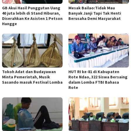
GB Akui Hasil Punggutan Uang
Mesak Bailao:Tidak Mau
40 juta lebih di Stand Hiburan,
Banyak Janji Tapi Tak Henti
Diserahkan Ke Asisten 1 Petson
Berusaha Demi Masyarakat
Hangge
Tokoh Adat dan Budayawan
HUT RI ke-81 di Kabupaten
Minta Pemerintah, Musik
Rote Ndao, 322 Siswa Bersaing
Sasando masuk Festival Lomba
dalam Lomba FTBI Bahasa
Rote