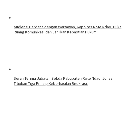
Audiensi Perdana dengan Wartawan, Kapolres Rote Ndao, Buka
Ruang Komunikasi dan Janjikan Kepastian Hukum
Serah Terima Jabatan Sekda Kabupaten Rote Ndao. Jonas
Titipkan Tiga Prinsip Keberhasilan Birokrasi.