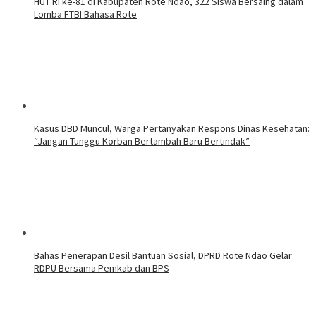
HUT RI ke-81 di Kabupaten Rote Ndao, 322 Siswa Bersaing dalam
Lomba FTBI Bahasa Rote
Kasus DBD Muncul, Warga Pertanyakan Respons Dinas Kesehatan:
“Jangan Tunggu Korban Bertambah Baru Bertindak”
Bahas Penerapan Desil Bantuan Sosial, DPRD Rote Ndao Gelar
RDPU Bersama Pemkab dan BPS