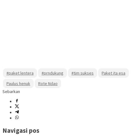
#paket lentera
#prndukung
#tim sukses
Paket ita esa
Paulus henuk
Rote Ndao
Sebarkan
Navigasi pos