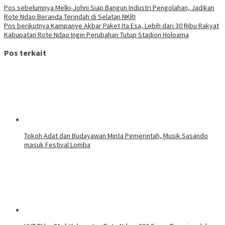
Pos sebelumnya
Melki-Johni Siap Bangun Industri Pengolahan, Jadikan
Rote Ndao Beranda Terindah di Selatan NKRI
Pos berikutnya
Kampanye Akbar Paket Ita Esa, Lebih dari 30 Ribu Rakyat
Kabupatan Rote Ndao Ingin Perubahan Tutup Stadion Holoama
Pos terkait
Tokoh Adat dan Budayawan Minta Pemerintah, Musik Sasando
masuk Festival Lomba