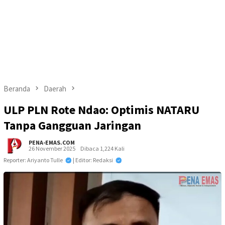
Beranda
Daerah
ULP PLN Rote Ndao: Optimis NATARU
Tanpa Gangguan Jaringan
PENA-EMAS.COM
26 November 2025
Dibaca 1,224 Kali
Reporter: Ariyanto Tulle
| Editor: Redaksi