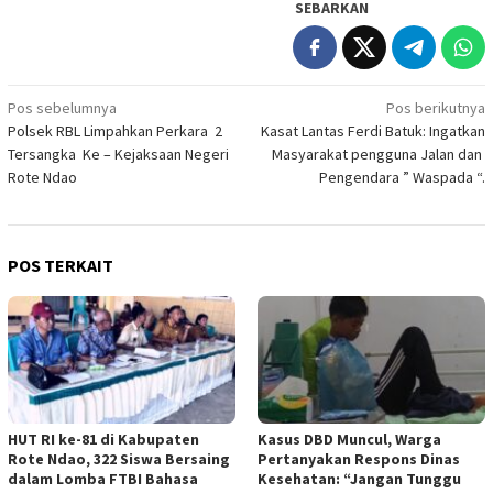
SEBARKAN
Navigasi
Pos sebelumnya
Pos berikutnya
Polsek RBL Limpahkan Perkara 2
Kasat Lantas Ferdi Batuk: Ingatkan
pos
Tersangka Ke – Kejaksaan Negeri
Masyarakat pengguna Jalan dan
Rote Ndao
Pengendara ” Waspada “.
POS TERKAIT
HUT RI ke-81 di Kabupaten
Kasus DBD Muncul, Warga
Rote Ndao, 322 Siswa Bersaing
Pertanyakan Respons Dinas
dalam Lomba FTBI Bahasa
Kesehatan: “Jangan Tunggu