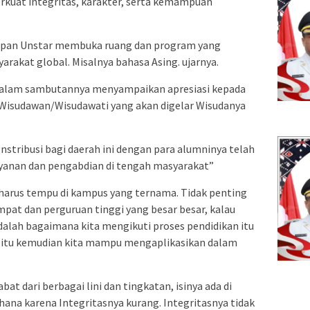
erkuat integritas, karakter, serta kemampuan
epan Unstar membuka ruang dan program yang
rakat global. Misalnya bahasa Asing. ujarnya.
dalam sambutannya menyampaikan apresiasi kepada
Wisudawan/Wisudawati yang akan digelar Wisudanya
nstribusi bagi daerah ini dengan para alumninya telah
yanan dan pengabdian di tengah masyarakat”
ak harus tempu di kampus yang ternama. Tidak penting
mpat dan perguruan tinggi yang besar besar, kalau
dalah bagaimana kita mengikuti proses pendidikan itu
n itu kemudian kita mampu mengaplikasikan dalam
bat dari berbagai lini dan tingkatan, isinya ada di
na karena Integritasnya kurang. Integritasnya tidak