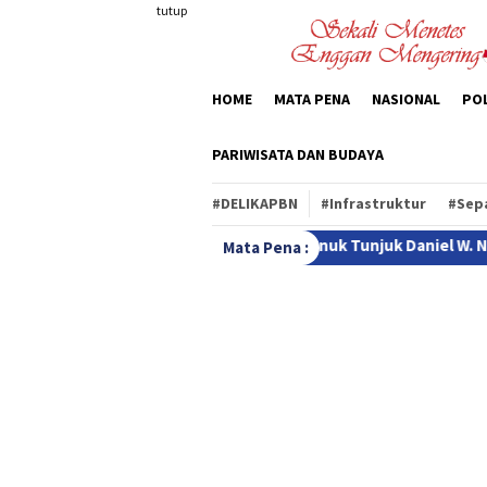
Loncat
tutup
ke
konten
HOME
MATA PENA
NASIONAL
POL
PARIWISATA DAN BUDAYA
#DELIKAPBN
#Infrastruktur
#Sep
upati Paulus Henuk Tunjuk Daniel W. Nalle sebagai Plh Sekda Rote
Mata Pena :