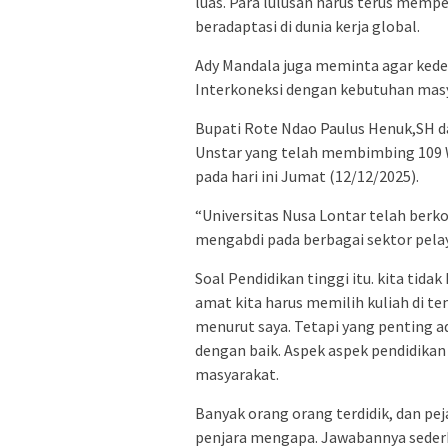
luas. Para lulusan harus terus memp
beradaptasi di dunia kerja global.
Ady Mandala juga meminta agar ked
Interkoneksi dengan kebutuhan masya
Bupati Rote Ndao Paulus Henuk,SH 
Unstar yang telah membimbing 109 
pada hari ini Jumat (12/12/2025).
“Universitas Nusa Lontar telah berko
mengabdi pada berbagai sektor pela
Soal Pendidikan tinggi itu. kita tid
amat kita harus memilih kuliah di te
menurut saya. Tetapi yang penting a
dengan baik. Aspek aspek pendidika
masyarakat.
Banyak orang orang terdidik, dan peja
penjara mengapa. Jawabannya sederha