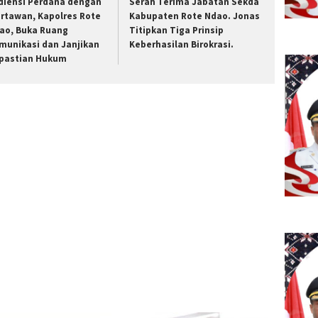
diensi Perdana dengan
Serah Terima Jabatan Sekda
rtawan, Kapolres Rote
Kabupaten Rote Ndao. Jonas
ao, Buka Ruang
Titipkan Tiga Prinsip
munikasi dan Janjikan
Keberhasilan Birokrasi.
pastian Hukum