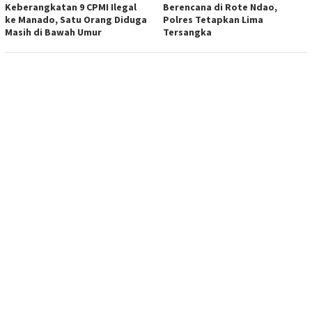
Keberangkatan 9 CPMI Ilegal
Berencana di Rote Ndao,
ke Manado, Satu Orang Diduga
Polres Tetapkan Lima
Masih di Bawah Umur
Tersangka