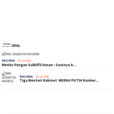
tutup
NASIONAL
NASIONAL
30 Juli 2026
Menko Pangan Sulkilfli Hasan : Saatnya A…
NASIONAL
30 Juli 2026
Tiga Menteri Kabinet MERAH PUTIH Kunker…