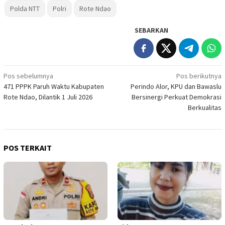
Polda NTT
Polri
Rote Ndao
SEBARKAN
Navigasi
Pos sebelumnya
Pos berikutnya
471 PPPK Paruh Waktu Kabupaten
Perindo Alor, KPU dan Bawaslu
pos
Rote Ndao, Dilantik 1 Juli 2026
Bersinergi Perkuat Demokrasi
Berkualitas
POS TERKAIT