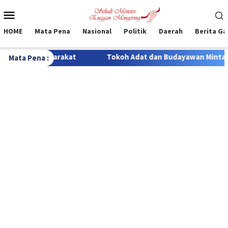
Loncat
Menu
ke
Mobile
konten
HOME
Mata Pena
Nasional
Politik
Daerah
Berita G
Tokoh Adat dan Budayawan Minta Pemerintah, Musik Sasando ma
Mata Pena :