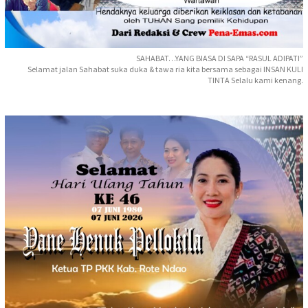
SAHABAT…YANG BIASA DI SAPA “RASUL ADIPATI”
Selamat jalan Sahabat suka duka & tawa ria kita bersama sebagai INSAN KULI
TINTA Selalu kami kenang.