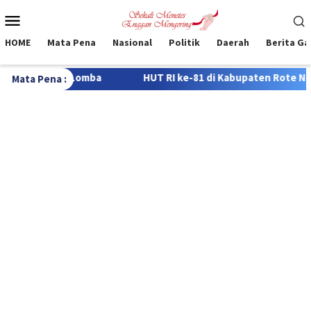
Loncat
Menu
ke
Mobile
konten
HOME
Mata Pena
Nasional
Politik
Daerah
Berita G
 ke-81 di Kabupaten Rote Ndao, 322 Siswa Bersaing dalam Lomba
Mata Pena :