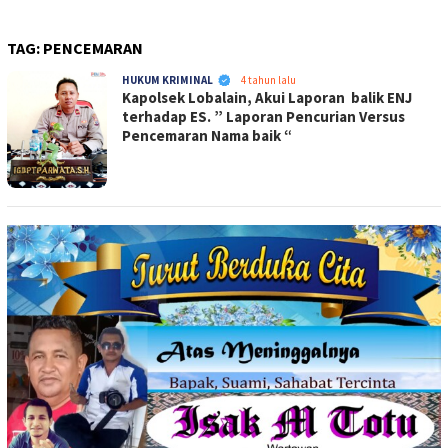
TAG:
PENCEMARAN
PENA-
HUKUM KRIMINAL
4 tahun lalu
Kapolsek Lobalain, Akui Laporan balik ENJ
EMAS.COM
terhadap ES. ” Laporan Pencurian Versus
Pencemaran Nama baik “