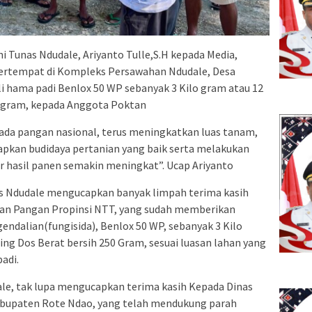
i Tunas Ndudale, Ariyanto Tulle,S.H kepada Media,
bertempat di Kompleks Persawahan Ndudale, Desa
 hama padi Benlox 50 WP sebanyak 3 Kilo gram atau 12
0 gram, kepada Anggota Poktan
a pangan nasional, terus meningkatkan luas tanam,
apkan budidaya pertanian yang baik serta melakukan
r hasil panen semakin meningkat”. Ucap Ariyanto
s Ndudale mengucapkan banyak limpah terima kasih
nan Pangan Propinsi NTT, yang sudah memberikan
ndalian(fungisida), Benlox 50 WP, sebanyak 3 Kilo
ng Dos Berat bersih 250 Gram, sesuai luasan lahan yang
adi.
ale, tak lupa mengucapkan terima kasih Kepada Dinas
bupaten Rote Ndao, yang telah mendukung parah