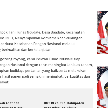
pok Tani Tunas Ndudale, Desa Baadale, Kecamatan
pinsi NTT, Menyampaikan Komitmen dan dukungan
perkuat Ketahanan Pangan Nasional melalui
 berkualitas dan berkelanjutan
otong royong, kami Poktan Tunas Ndudale siap
gan Nasional dengan terus meningkatkan luas tanam,
apkan budidaya pertanian yang baik serta melakukan
 hasil panen padi semakin meningkat, berkualitas dan
akat.
koh Adat dan
HUT RI ke-81 di Kabupaten
dayawan Minta
Rote Ndao, 322 Siswa