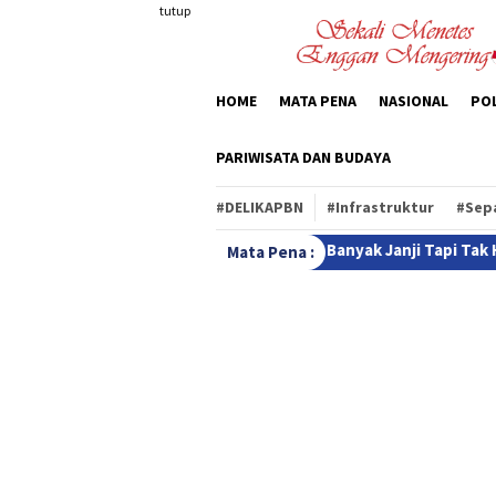
Loncat
tutup
ke
konten
HOME
MATA PENA
NASIONAL
POL
PARIWISATA DAN BUDAYA
#DELIKAPBN
#Infrastruktur
#Sep
ilao:Tidak Mau Banyak Janji Tapi Tak Henti Berusaha Demi Masya
Mata Pena :