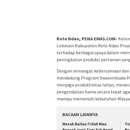
Rote Ndao, PENA EMAS.COM-
Kelom
Lobalain Kabupaten Rote Ndao Pro
terhadap berbagai upaya dalam mem
peningkatan produksi pertanian yang
Dengan semangat kebersamaan dan g
mendukung Program Swasembada Pan
menjaga produktivitas lahan, mener
pengendalian hama secara tepat agar
mampu memenuhi kebutuhan Masyar
BACAAN LAINNYA
Mesak Bailao:Tidak Mau
To
Banyak Janji Tapi Tak Henti
Bu