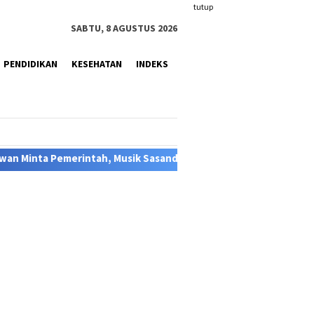
tutup
SABTU, 8 AGUSTUS 2026
PENDIDIKAN
KESEHATAN
INDEKS
k Sasando masuk Festival Lomba
HUT RI ke-81 di Kabupa