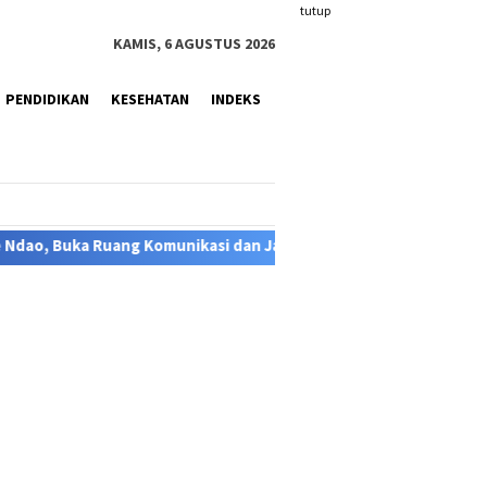
tutup
KAMIS, 6 AGUSTUS 2026
PENDIDIKAN
KESEHATAN
INDEKS
Janjikan Kepastian Hukum
Serah Terima Jabatan Sekda Ka