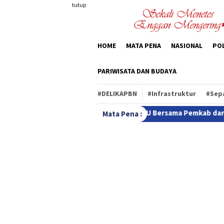
Loncat
tutup
ke
konten
HOME
MATA PENA
NASIONAL
POL
PARIWISATA DAN BUDAYA
#DELIKAPBN
#Infrastruktur
#Sep
elar RDPU Bersama Pemkab dan BPS
Audiensi Perdana den
Mata Pena :