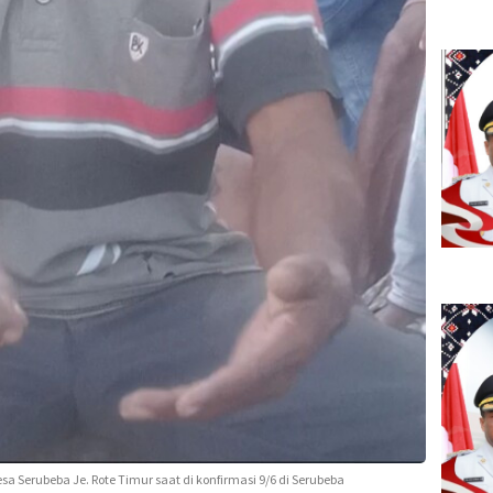
esa Serubeba Je. Rote Timur saat di konfirmasi 9/6 di Serubeba