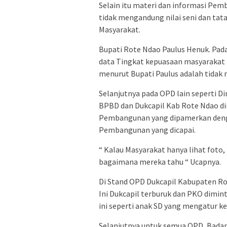
Selain itu materi dan informasi Pem
tidak mengandung nilai seni dan tat
Masyarakat.
Bupati Rote Ndao Paulus Henuk. Pada
data Tingkat kepuasaan masyarakat 
menurut Bupati Paulus adalah tidak 
Selanjutnya pada OPD lain seperti D
BPBD dan Dukcapil Kab Rote Ndao di
Pembangunan yang dipamerkan den
Pembangunan yang dicapai.
“ Kalau Masyarakat hanya lihat foto, 
bagaimana mereka tahu “ Ucapnya.
Di Stand OPD Dukcapil Kabupaten Rot
Ini Dukcapil terburuk dan PKO dimi
ini seperti anak SD yang mengatur k
Selanjutnya untuk semua OPD, Badan