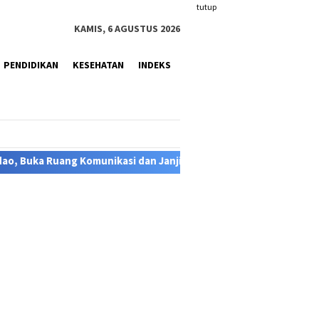
tutup
KAMIS, 6 AGUSTUS 2026
PENDIDIKAN
KESEHATAN
INDEKS
n Janjikan Kepastian Hukum
Serah Terima Jabatan Sekda 