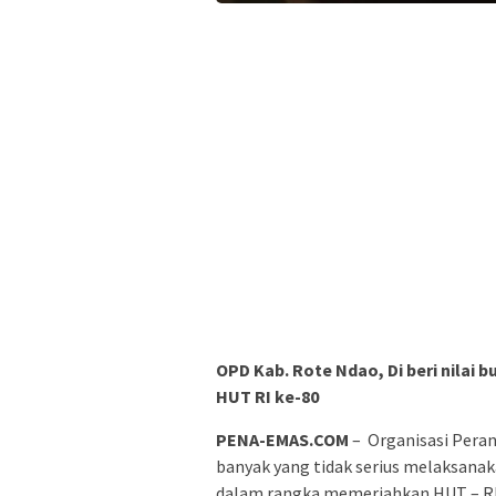
OPD Kab. Rote Ndao, Di beri nila
HUT RI ke-80
PENA-EMAS.COM
– Organisasi Pera
banyak yang tidak serius melaksan
dalam rangka memeriahkan HUT – RI