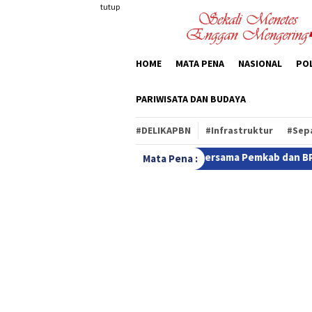
Loncat
tutup
ke
konten
HOME
MATA PENA
NASIONAL
POL
PARIWISATA DAN BUDAYA
#DELIKAPBN
#Infrastruktur
#Sep
 Gelar RDPU Bersama Pemkab dan BPS
Audiensi Perdana d
Mata Pena :