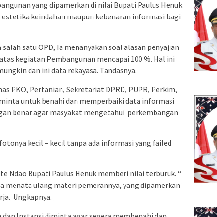
bangunan yang dipamerkan di nilai Bupati Paulus Henuk
a estetika keindahan maupun kebenaran informasi bagi
 salah satu OPD, Ia menanyakan soal alasan penyajian
atas kegiatan Pembangunan mencapai 100 %. Hal ini
mungkin dan ini data rekayasa. Tandasnya.
inas PKO, Pertanian, Sekretariat DPRD, PUPR, Perkim,
minta untuk benahi dan memperbaiki data informasi
gan benar agar masyakat mengetahui perkembangan
fotonya kecil – kecil tanpa ada informasi yang failed
e Ndao Bupati Paulus Henuk memberi nilai terburuk. “
nta menata ulang materi pemerannya, yang dipamerkan
erja. Ungkapnya.
 dan Instansi diminta agar segera membenahi dan