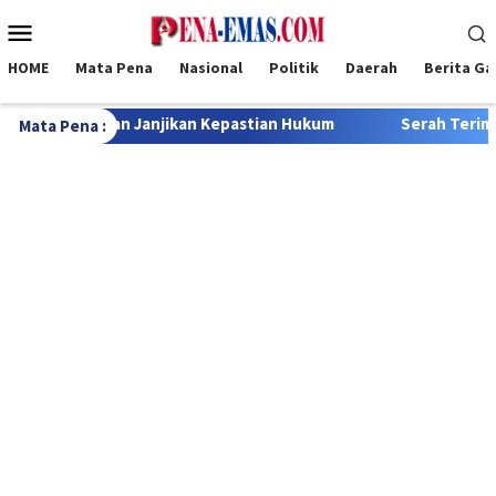
Loncat
Menu
ke
Mobile
konten
HOME
Mata Pena
Nasional
Politik
Daerah
Berita G
pastian Hukum
Serah Terima Jabatan Sekda Kabupaten Rote
Mata Pena :