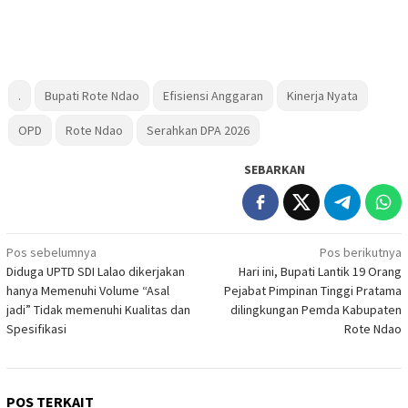
.
Bupati Rote Ndao
Efisiensi Anggaran
Kinerja Nyata
OPD
Rote Ndao
Serahkan DPA 2026
SEBARKAN
Navigasi
Pos sebelumnya
Pos berikutnya
Diduga UPTD SDI Lalao dikerjakan
Hari ini, Bupati Lantik 19 Orang
pos
hanya Memenuhi Volume “Asal
Pejabat Pimpinan Tinggi Pratama
jadi” Tidak memenuhi Kualitas dan
dilingkungan Pemda Kabupaten
Spesifikasi
Rote Ndao
POS TERKAIT