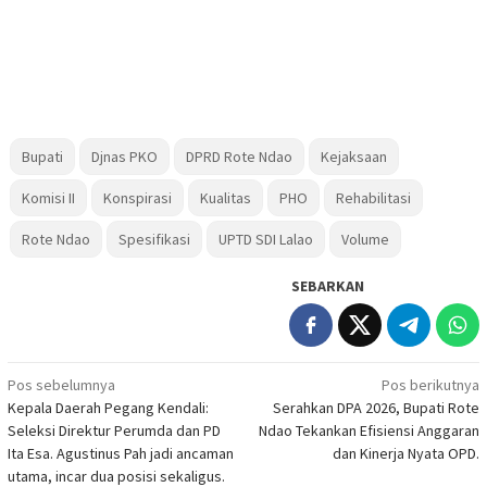
Bupati
Djnas PKO
DPRD Rote Ndao
Kejaksaan
Komisi II
Konspirasi
Kualitas
PHO
Rehabilitasi
Rote Ndao
Spesifikasi
UPTD SDI Lalao
Volume
SEBARKAN
Navigasi
Pos sebelumnya
Pos berikutnya
Kepala Daerah Pegang Kendali:
Serahkan DPA 2026, Bupati Rote
pos
Seleksi Direktur Perumda dan PD
Ndao Tekankan Efisiensi Anggaran
Ita Esa. Agustinus Pah jadi ancaman
dan Kinerja Nyata OPD.
utama, incar dua posisi sekaligus.