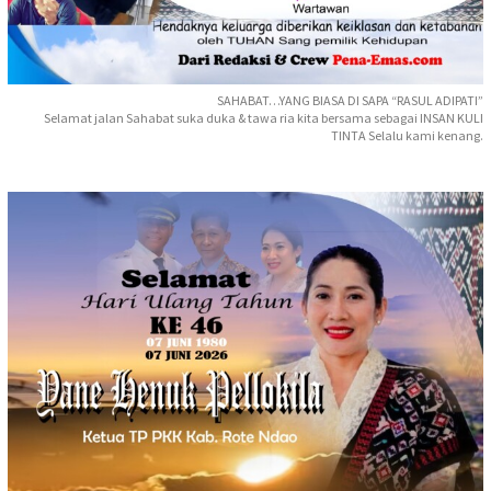
SAHABAT…YANG BIASA DI SAPA “RASUL ADIPATI”
Selamat jalan Sahabat suka duka & tawa ria kita bersama sebagai INSAN KULI
TINTA Selalu kami kenang.