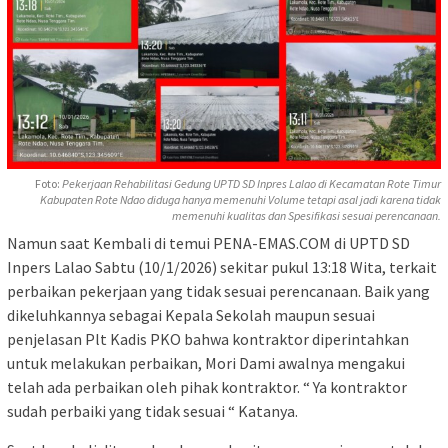
Foto:
Pekerjaan Rehabilitasi Gedung UPTD SD Inpres Lalao di Kecamatan Rote Timur
Kabupaten Rote Ndao diduga hanya memenuhi Volume tetapi asal jadi karena tidak
memenuhi kualitas dan Spesifikasi sesuai perencanaan.
Namun saat Kembali di temui PENA-EMAS.COM di UPTD SD
Inpers Lalao Sabtu (10/1/2026) sekitar pukul 13:18 Wita, terkait
perbaikan pekerjaan yang tidak sesuai perencanaan. Baik yang
dikeluhkannya sebagai Kepala Sekolah maupun sesuai
penjelasan Plt Kadis PKO bahwa kontraktor diperintahkan
untuk melakukan perbaikan, Mori Dami awalnya mengakui
telah ada perbaikan oleh pihak kontraktor. “ Ya kontraktor
sudah perbaiki yang tidak sesuai “ Katanya.