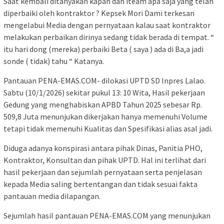
Saat kembali ditanyakan kapan dan iteam apa saja yang telah
diperbaiki oleh kontraktor ? Kepsek Mori Dami terkesan
mengelabui Media dengan pernyataan kalau saat kontraktor
melakukan perbaikan dirinya sedang tidak berada di tempat. “
itu hari dong (mereka) perbaiki Beta ( saya ) ada di Ba,a jadi
sonde ( tidak) tahu “ Katanya.
Pantauan PENA-EMAS.COM- dilokasi UPTD SD Inpres Lalao.
Sabtu (10/1/2026) sekitar pukul 13: 10 Wita, Hasil pekerjaan
Gedung yang menghabiskan APBD Tahun 2025 sebesar Rp.
509,8 Juta menunjukan dikerjakan hanya memenuhi Volume
tetapi tidak memenuhi Kualitas dan Spesifikasi alias asal jadi.
Diduga adanya konspirasi antara pihak Dinas, Panitia PHO,
Kontraktor, Konsultan dan pihak UPTD. Hal ini terlihat dari
hasil pekerjaan dan sejumlah pernyataan serta penjelasan
kepada Media saling bertentangan dan tidak sesuai fakta
pantauan media dilapangan.
Sejumlah hasil pantauan PENA-EMAS.COM yang menunjukan