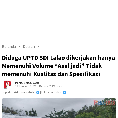
Beranda
Daerah
Diduga UPTD SDI Lalao dikerjakan hanya
Memenuhi Volume “Asal jadi” Tidak
memenuhi Kualitas dan Spesifikasi
PENA-EMAS.COM
12 Januari 2026
Dibaca 2,493 Kali
Reporter: Arkhimes Molle
| Editor: Redaksi