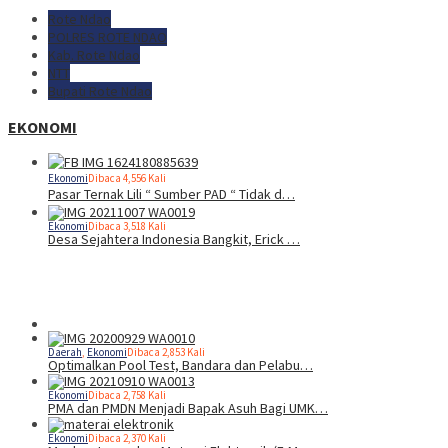
Rote Ndao
POLRES ROTE NDAO
Kab. Rote Ndao
NTT
Bupati Rote Ndao
EKONOMI
Ekonomi
Dibaca 4,556 Kali
Pasar Ternak Lili “ Sumber PAD “ Tidak d…
Ekonomi
Dibaca 3,518 Kali
Desa Sejahtera Indonesia Bangkit, Erick …
Daerah
,
Ekonomi
Dibaca 2,853 Kali
Optimalkan Pool Test, Bandara dan Pelabu…
Ekonomi
Dibaca 2,758 Kali
PMA dan PMDN Menjadi Bapak Asuh Bagi UMK…
Ekonomi
Dibaca 2,370 Kali