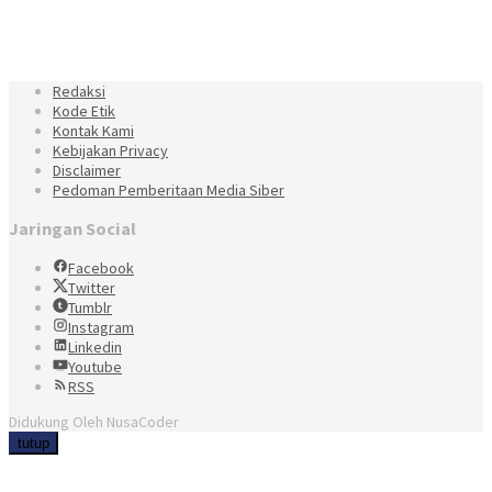
Redaksi
Kode Etik
Kontak Kami
Kebijakan Privacy
Disclaimer
Pedoman Pemberitaan Media Siber
Jaringan Social
Facebook
Twitter
Tumblr
Instagram
Linkedin
Youtube
RSS
Didukung Oleh NusaCoder
tutup