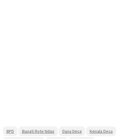
BPD
Bupati Rote Ndao
Dana Desa
Kepala Desa