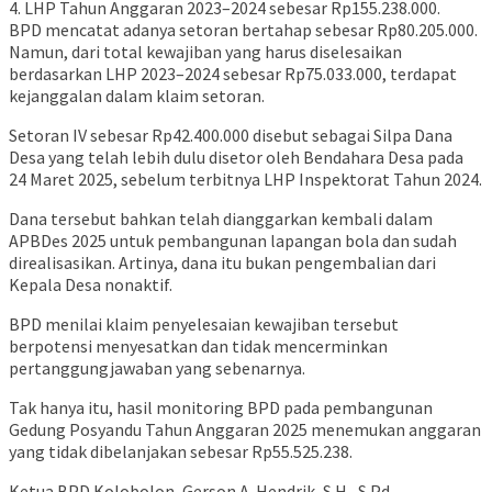
4. LHP Tahun Anggaran 2023–2024 sebesar Rp155.238.000.
BPD mencatat adanya setoran bertahap sebesar Rp80.205.000.
Namun, dari total kewajiban yang harus diselesaikan
berdasarkan LHP 2023–2024 sebesar Rp75.033.000, terdapat
kejanggalan dalam klaim setoran.
Setoran IV sebesar Rp42.400.000 disebut sebagai Silpa Dana
Desa yang telah lebih dulu disetor oleh Bendahara Desa pada
24 Maret 2025, sebelum terbitnya LHP Inspektorat Tahun 2024.
Dana tersebut bahkan telah dianggarkan kembali dalam
APBDes 2025 untuk pembangunan lapangan bola dan sudah
direalisasikan. Artinya, dana itu bukan pengembalian dari
Kepala Desa nonaktif.
BPD menilai klaim penyelesaian kewajiban tersebut
berpotensi menyesatkan dan tidak mencerminkan
pertanggungjawaban yang sebenarnya.
Tak hanya itu, hasil monitoring BPD pada pembangunan
Gedung Posyandu Tahun Anggaran 2025 menemukan anggaran
yang tidak dibelanjakan sebesar Rp55.525.238.
Ketua BPD Kolobolon, Gerson A. Hendrik, S.H., S.Pd.,