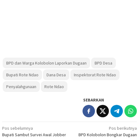
BPD dan Warga Kolobolon Laporkan Dugaan
BPD Desa
Bupati Rote Ndao
Dana Desa
Inspektorat Rote Ndao
Penyalahgunaan
Rote Ndao
SEBARKAN
Navigasi
Pos sebelumnya
Pos berikutnya
Bupati Sambut Survei Awal Jobber
BPD Kolobolon Bongkar Dugaan
pos