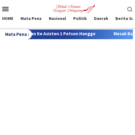
Loncat
Menu
ke
Mobile
konten
HOME
Mata Pena
Nasional
Politik
Daerah
Berita G
 Asisten 1 Petson Hangge
Mesak Bailao:Tidak Mau Banyak 
Mata Pena :