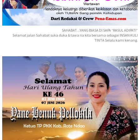
SAHABAT…YANG BIASA DI SAPA “RASUL ADIPATI”
Selamat jalan Sahabat suka duka & tawa ria kita bersama sebagai INSAN KULI
TINTA Selalu kami kenang.