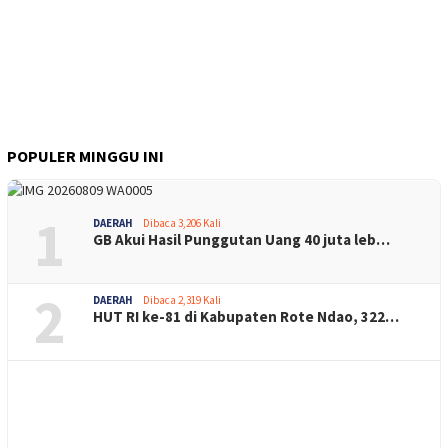
POPULER MINGGU INI
1
DAERAH
Dibaca 3,206 Kali
GB Akui Hasil Punggutan Uang 40 juta leb…
2
DAERAH
Dibaca 2,319 Kali
HUT RI ke-81 di Kabupaten Rote Ndao, 322…