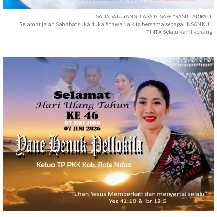
SAHABAT…YANG BIASA DI SAPA “RASUL ADIPATI”
Selamat jalan Sahabat suka duka & tawa ria kita bersama sebagai INSAN KULI
TINTA Selalu kami kenang.