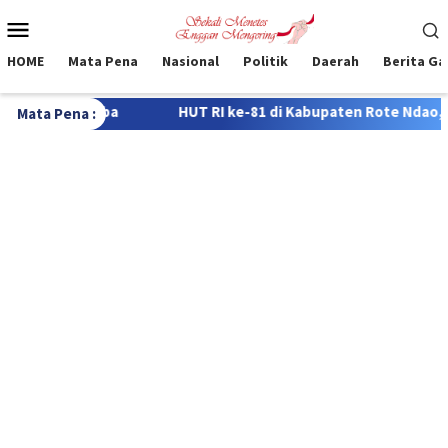
Loncat
Menu
ke
Mobile
konten
HOME
Mata Pena
Nasional
Politik
Daerah
Berita G
ke-81 di Kabupaten Rote Ndao, 322 Siswa Bersaing dalam Lomba 
Mata Pena :