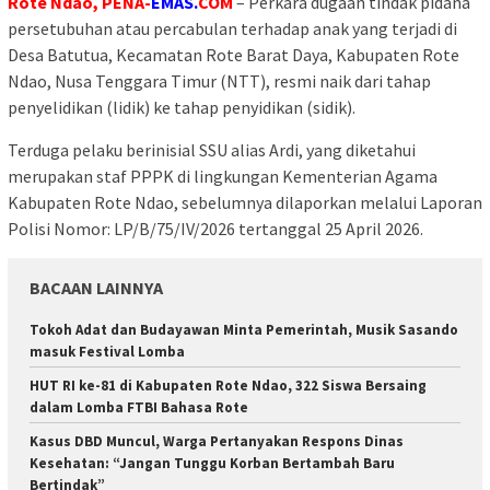
Rote Ndao, PENA-
EMAS.
COM
– Perkara dugaan tindak pidana
persetubuhan atau percabulan terhadap anak yang terjadi di
Desa Batutua, Kecamatan Rote Barat Daya, Kabupaten Rote
Ndao, Nusa Tenggara Timur (NTT), resmi naik dari tahap
penyelidikan (lidik) ke tahap penyidikan (sidik).
Terduga pelaku berinisial SSU alias Ardi, yang diketahui
merupakan staf PPPK di lingkungan Kementerian Agama
Kabupaten Rote Ndao, sebelumnya dilaporkan melalui Laporan
Polisi Nomor: LP/B/75/IV/2026 tertanggal 25 April 2026.
BACAAN LAINNYA
Tokoh Adat dan Budayawan Minta Pemerintah, Musik Sasando
masuk Festival Lomba
HUT RI ke-81 di Kabupaten Rote Ndao, 322 Siswa Bersaing
dalam Lomba FTBI Bahasa Rote
Kasus DBD Muncul, Warga Pertanyakan Respons Dinas
Kesehatan: “Jangan Tunggu Korban Bertambah Baru
Bertindak”