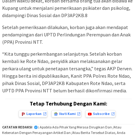
Dalam waktu dekat, korban bersama orang tua akan dibawa ke
Kupang untuk menjalani pemeriksaan psikiater dan psikolog,
didampingi Dinas Sosial dan DP3AP2KB.8
Setelah pemeriksaan dilakukan, korban juga akan mendapat
pendampingan dari UPTD Perlindungan Perempuan dan Anak
(PPA) Provinsi NTT.
“Kita tunggu perkembangan selanjutnya. Setelah korban
kembali ke Rote Ndao, penyidik akan melaksanakan gelar
perkara ulang untuk penetapan tersangka,” tegas AKP Derven.
Hingga berita ini dipublikasikan, Kanit PPA Polres Rote Ndao,
pihak Dinas Sosial, DP3AP2KB Kabupaten Rote Ndao, serta
UPTD PPA Provinsi NTT belum berhasil dikonfirmasi media.
Tetap Terhubung Dengan Kami:
Laporkan
Ikuti Kami
Subscribe
CATATAN REDAKSI
:
Apabila Ada Pihak Yang Merasa Dirugikan Dan /Atau
Keberatan Dengan Penayangan Artikel Dan /Atau Berita Tersebut Diatas, Anda