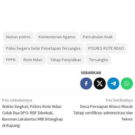
Humas polres
Kementerian Agama
Percabulan Anak
Polisi Segera Gelar Penetapan Tersangka
POLRES ROTE NDAO
PPPK
Rote Ndao
Tahap Penyidikan
Tersangka
SEBARKAN
Navigasi
Pos sebelumnya
Pos berikutnya
Waktu Singkat, Polres Rote Ndao
Desa Persiapan Nitaso Masuk
pos
Ciduk Dua DPO: RDF Dibekuk,
Tahap verifilkasi administrasi dan
Buronan Lakalantas MIB Ditangkap
Teknis
di Kupang