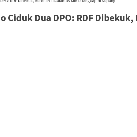
 DPO: RDF Dibekuk, Buronan Lakalantas MIB Ditangkap di Kupang
ao Ciduk Dua DPO: RDF Dibekuk,