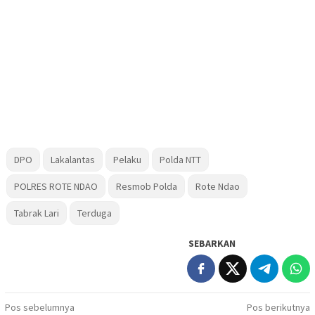
DPO
Lakalantas
Pelaku
Polda NTT
POLRES ROTE NDAO
Resmob Polda
Rote Ndao
Tabrak Lari
Terduga
SEBARKAN
Navigasi
Pos sebelumnya
Pos berikutnya