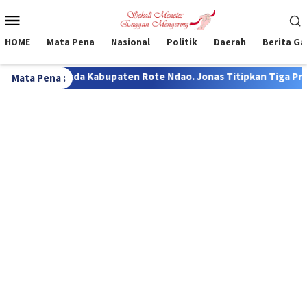
Loncat
Menu
ke
Mobile
konten
HOME
Mata Pena
Nasional
Politik
Daerah
Berita G
paten Rote Ndao. Jonas Titipkan Tiga Prinsip Keberhasilan Biro
Mata Pena :