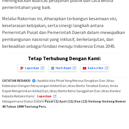
meningkatkan kualitas pelayanan publik dan tata kelola
pemerintahan yang baik.
Melalui Rakornas ini, diharapkan terbangun kesamaan visi,
keselarasan kebijakan, serta sinergi langkah antara
Pemerintah Pusat dan Pemerintah Daerah dalam mewujudkan
pembangunan nasional yang inklusif, berkelanjutan, dan
berkeadilan sebagai fondasi menuju Indonesia Emas 2045.
Tetap Terhubung Dengan Kami:
Laporkan
Ikuti Kami
Subscribe
CATATAN REDAKSI
:
Apabila Ada Pihak Yang Merasa Dirugikan Dan /Atau
Keberatan Dengan Penayangan Artikel Dan /Atau Berita Tersebut Diatas, Anda
Dapat Mengirimkan Artikel Dan /Atau Berita Berisi Sanggahan Dan /Atau Koreksi
Kepada Redaksi Kami
,
Laporkan
Sebagaimana Diatur Dalam
Pasal (1) Ayat (11) Dan (12) Undang-Undang Nomor
40 Tahun 1999 Tentang Pers.