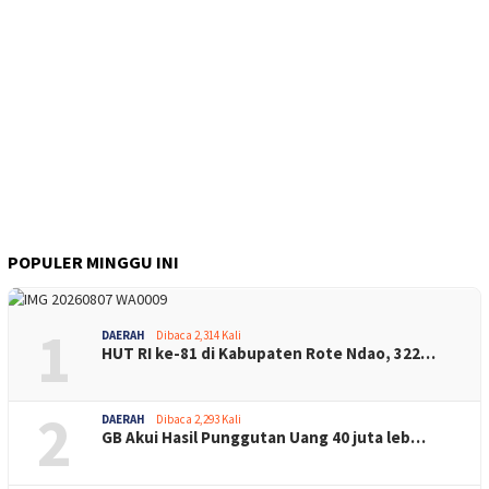
POPULER MINGGU INI
1
DAERAH
Dibaca 2,314 Kali
HUT RI ke-81 di Kabupaten Rote Ndao, 322…
2
DAERAH
Dibaca 2,293 Kali
GB Akui Hasil Punggutan Uang 40 juta leb…