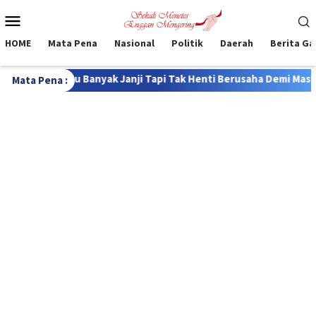
Loncat
Menu
ke
Mobile
konten
HOME
Mata Pena
Nasional
Politik
Daerah
Berita G
yak Janji Tapi Tak Henti Berusaha Demi Masyarakat
Tokoh
Mata Pena :