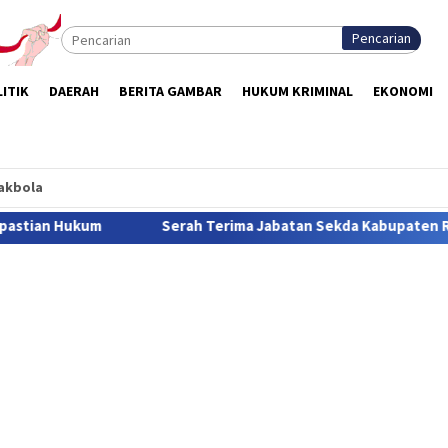
Pencarian
ITIK
DAERAH
BERITA GAMBAR
HUKUM KRIMINAL
EKONOMI
akbola
rah Terima Jabatan Sekda Kabupaten Rote Ndao. Jonas Titipkan Ti