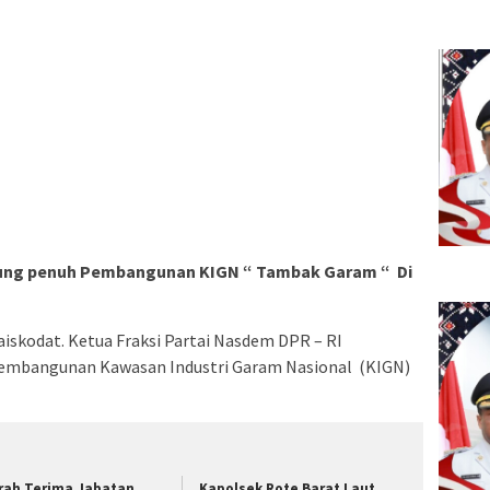
kung penuh Pembangunan KIGN “ Tambak Garam “ Di
Laiskodat. Ketua Fraksi Partai Nasdem DPR – RI
embangunan Kawasan Industri Garam Nasional (KIGN)
rah Terima Jabatan
Kapolsek Rote Barat Laut