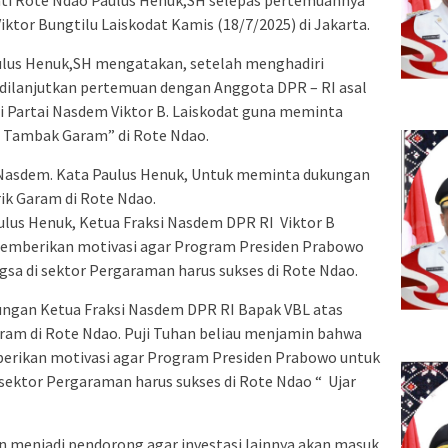
ktor Bungtilu Laiskodat Kamis (18/7/2025) di Jakarta.
lus Henuk,SH mengatakan, setelah menghadiri
dilanjutkan pertemuan dengan Anggota DPR – RI asal
i Partai Nasdem Viktor B. Laiskodat guna meminta
 Tambak Garam” di Rote Ndao.
Nasdem. Kata Paulus Henuk, Untuk meminta dukungan
k Garam di Rote Ndao.
ulus Henuk, Ketua Fraksi Nasdem DPR RI Viktor B
emberikan motivasi agar Program Presiden Prabowo
a di sektor Pergaraman harus sukses di Rote Ndao.
ungan Ketua Fraksi Nasdem DPR RI Bapak VBL atas
am di Rote Ndao. Puji Tuhan beliau menjamin bahwa
rikan motivasi agar Program Presiden Prabowo untuk
ktor Pergaraman harus sukses di Rote Ndao “ Ujar
an menjadi pendorong agar investasi lainnya akan masuk