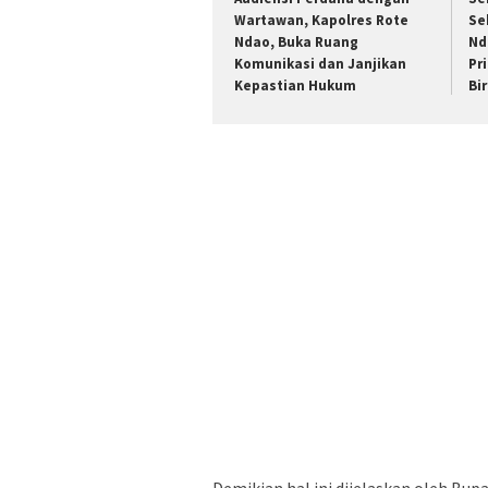
Wartawan, Kapolres Rote
Se
Ndao, Buka Ruang
Nd
Komunikasi dan Janjikan
Pr
Kepastian Hukum
Bi
Demikian hal ini dijelaskan oleh Bu