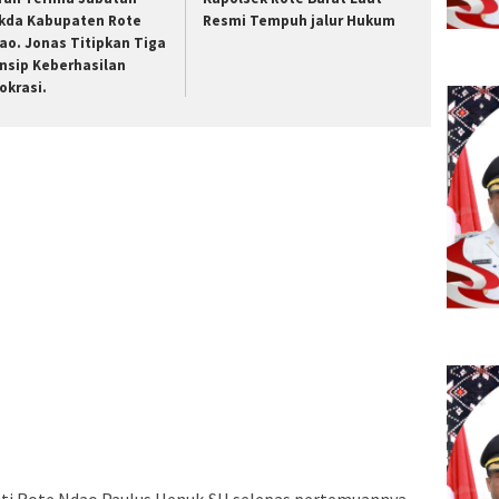
kda Kabupaten Rote
Resmi Tempuh jalur Hukum
ao. Jonas Titipkan Tiga
insip Keberhasilan
rokrasi.
pati Rote Ndao Paulus Henuk,SH selepas pertemuannya