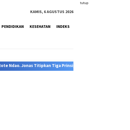
tutup
KAMIS, 6 AGUSTUS 2026
PENDIDIKAN
KESEHATAN
INDEKS
ga Prinsip Keberhasilan Birokrasi.
Kapolsek Rote Barat