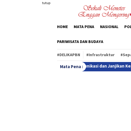
Loncat
tutup
ke
konten
HOME
MATA PENA
NASIONAL
POL
PARIWISATA DAN BUDAYA
#DELIKAPBN
#Infrastruktur
#Sep
Buka Ruang Komunikasi dan Janjikan Kepastian Hukum
Se
Mata Pena :