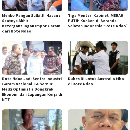
Menko Pangan Sulkilfli Hasan :
Tiga Menteri Kabinet MERAH
Saatnya Akhiri
PUTIH Kunker di Beranda
Ketergantungan Impor Garam
Selatan Indonesia “Rote Ndao”
dari Rote Ndao
Rote Ndao Jadi Sentra Industri
Dubes RI untuk Australia tiba
Garam Nasional, Gubernur
di Rote Ndao
Melki Optimistis Dongkrak
Ekonomi dan Lapangan Kerja di
NTT