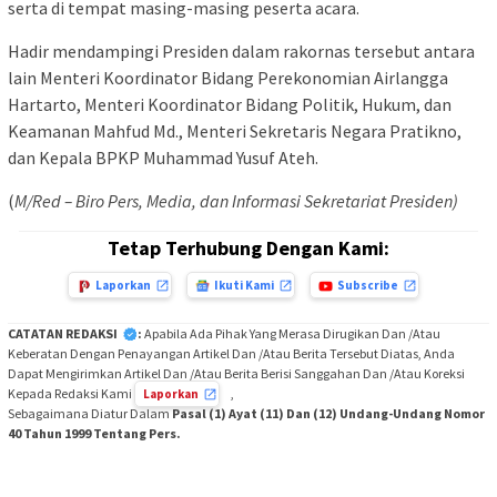
serta di tempat masing-masing peserta acara.
Hadir mendampingi Presiden dalam rakornas tersebut antara
lain Menteri Koordinator Bidang Perekonomian Airlangga
Hartarto, Menteri Koordinator Bidang Politik, Hukum, dan
Keamanan Mahfud Md., Menteri Sekretaris Negara Pratikno,
dan Kepala BPKP Muhammad Yusuf Ateh.
(
M/Red – Biro Pers, Media, dan Informasi Sekretariat Presiden)
Tetap Terhubung Dengan Kami:
Laporkan
Ikuti Kami
Subscribe
CATATAN REDAKSI
:
Apabila Ada Pihak Yang Merasa Dirugikan Dan /Atau
Keberatan Dengan Penayangan Artikel Dan /Atau Berita Tersebut Diatas, Anda
Dapat Mengirimkan Artikel Dan /Atau Berita Berisi Sanggahan Dan /Atau Koreksi
Kepada Redaksi Kami
,
Laporkan
Sebagaimana Diatur Dalam
Pasal (1) Ayat (11) Dan (12) Undang-Undang Nomor
40 Tahun 1999 Tentang Pers.