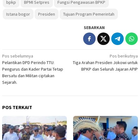
bpkp
BPMI Setpres
Fungsi Pengawasan BPKP
Istana bogor
Presiden
Tujuan Program Pemerintah
SEBARKAN
Navigasi
Pos sebelumnya
Pos berikutnya
Pelantikan DPD Perindo TTU:
Tiga Arahan Presiden Jokowi untuk
pos
Pengurus dan Kader Partai Tetap
BPKP dan Seluruh Jajaran APIP
Bersatu dan Militan ciptakan
Sejarah.
POS TERKAIT