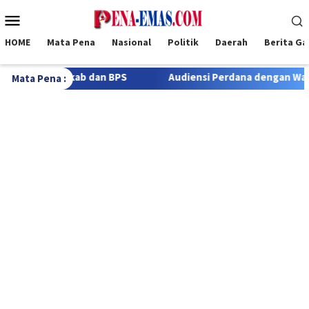
Loncat
Menu
ke
Mobile
konten
HOME
Mata Pena
Nasional
Politik
Daerah
Berita G
PS
Audiensi Perdana dengan Wartawan, Kapolres Rote Nd
Mata Pena :