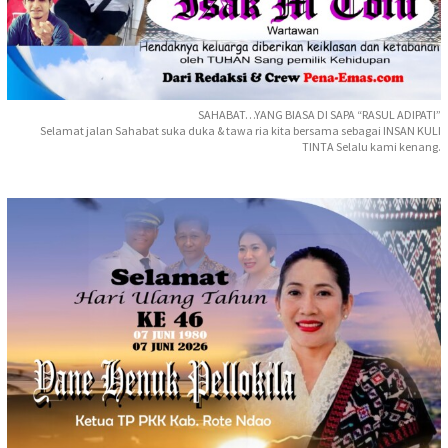
SAHABAT…YANG BIASA DI SAPA “RASUL ADIPATI”
Selamat jalan Sahabat suka duka & tawa ria kita bersama sebagai INSAN KULI
TINTA Selalu kami kenang.