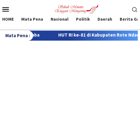
Loncat
Menu
ke
Mobile
konten
HOME
Mata Pena
Nasional
Politik
Daerah
Berita G
UT RI ke-81 di Kabupaten Rote Ndao, 322 Siswa Bersaing dalam 
Mata Pena :