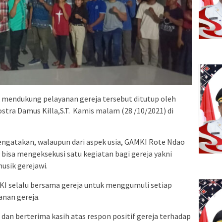
k mendukung pelayanan gereja tersebut ditutup oleh
stra Damus Killa,S.T. Kamis malam (28 /10/2021) di
ngatakan, walaupun dari aspek usia, GAMKI Rote Ndao
isa mengeksekusi satu kegiatan bagi gereja yakni
usik gerejawi.
KI selalu bersama gereja untuk menggumuli setiap
nan gereja.
an berterima kasih atas respon positif gereja terhadap