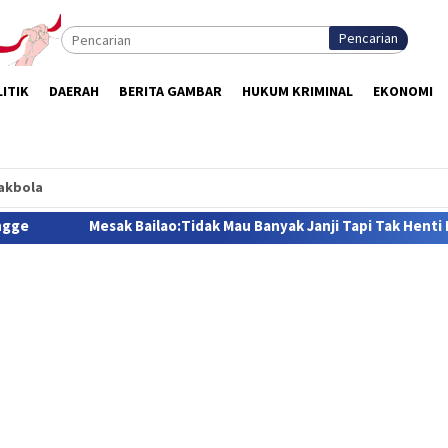
Pencarian
ITIK
DAERAH
BERITA GAMBAR
HUKUM KRIMINAL
EKONOMI
akbola
k Mau Banyak Janji Tapi Tak Henti Berusaha Demi Masyarakat