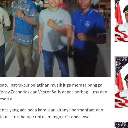
 satu instruktur pelatihan musik juga merasa bangga
ensy Zacharias dan Vester Selly dapat berbagi ilmu dan
eserta.
enta yang ada pada kami dan kiranya bermanfaat dan
ipun terus belajar untuk mengajar” tandasnya.