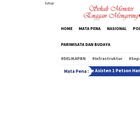
Loncat
tutup
ke
konten
HOME
MATA PENA
NASIONAL
POL
PARIWISATA DAN BUDAYA
#DELIKAPBN
#Infrastruktur
#Sep
Diserahkan Ke Asisten 1 Petson Hangge
Mesak Bailao:Tida
Mata Pena :