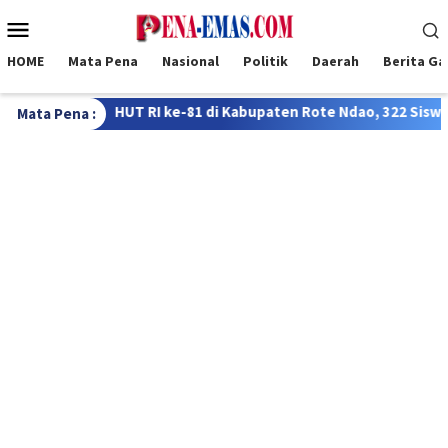
Loncat
Menu
ke
Mobile
konten
HOME
Mata Pena
Nasional
Politik
Daerah
Berita G
 Kabupaten Rote Ndao, 322 Siswa Bersaing dalam Lomba FTBI Bah
Mata Pena :