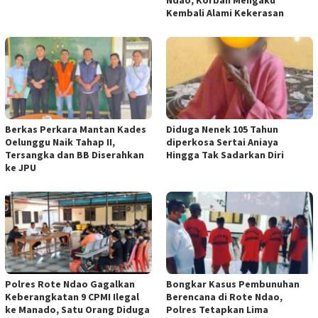
Kembali Alami Kekerasan
Berkas Perkara Mantan Kades
Diduga Nenek 105 Tahun
Oelunggu Naik Tahap II,
diperkosa Sertai Aniaya
Tersangka dan BB Diserahkan
Hingga Tak Sadarkan Diri
ke JPU
Polres Rote Ndao Gagalkan
Bongkar Kasus Pembunuhan
Keberangkatan 9 CPMI Ilegal
Berencana di Rote Ndao,
ke Manado, Satu Orang Diduga
Polres Tetapkan Lima