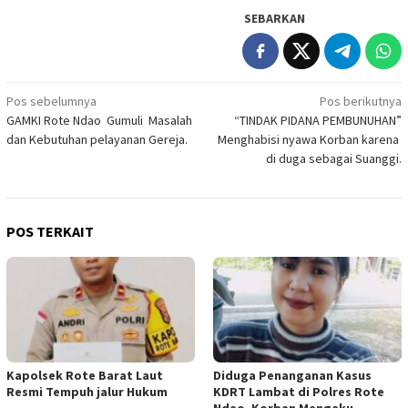
SEBARKAN
Navigasi
Pos sebelumnya
Pos berikutnya
GAMKI Rote Ndao Gumuli Masalah
“TINDAK PIDANA PEMBUNUHAN”
pos
dan Kebutuhan pelayanan Gereja.
Menghabisi nyawa Korban karena
di duga sebagai Suanggi.
POS TERKAIT
Kapolsek Rote Barat Laut
Diduga Penanganan Kasus
Resmi Tempuh jalur Hukum
KDRT Lambat di Polres Rote
Ndao, Korban Mengaku