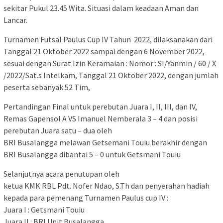
sekitar Pukul 23.45 Wita. Situasi dalam keadaan Aman dan
Lancar.
Turnamen Futsal Paulus Cup IV Tahun 2022, dilaksanakan dari
Tanggal 21 Oktober 2022 sampai dengan 6 November 2022,
sesuai dengan Surat Izin Keramaian : Nomor : SI/Yanmin / 60 / X
/2022/Sat.s Intelkam, Tanggal 21 Oktober 2022, dengan jumlah
peserta sebanyak 52 Tim,
Pertandingan Final untuk perebutan Juara I, II, III, dan IV,
Remas Gapensol A VS Imanuel Nemberala 3 – 4 dan posisi
perebutan Juara satu – dua oleh
BRI Busalangga melawan Getsemani Touiu berakhir dengan
BRI Busalangga dibantai 5 – 0 untuk Getsmani Touiu
Selanjutnya acara penutupan oleh
ketua KMK RBL Pdt. Nofer Ndao, S.Th dan penyerahan hadiah
kepada para pemenang Turnamen Paulus cup IV :
Juara I : Getsmani Touiu
Juara II : BRI Unit Busalangga