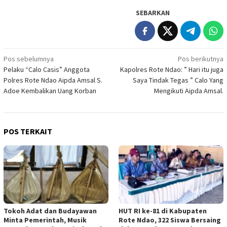
SEBARKAN
Navigasi
Pos sebelumnya
Pos berikutnya
Pelaku “Calo Casis” Anggota
Kapolres Rote Ndao: ” Hari itu juga
pos
Polres Rote Ndao Aipda Amsal S.
Saya Tindak Tegas ” Calo Yang
Adoe Kembalikan Uang Korban
Mengikuti Aipda Amsal.
POS TERKAIT
Tokoh Adat dan Budayawan
HUT RI ke-81 di Kabupaten
Minta Pemerintah, Musik
Rote Ndao, 322 Siswa Bersaing