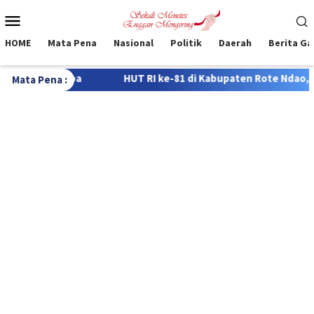
Loncat
Menu
ke
Mobile
konten
HOME
Mata Pena
Nasional
Politik
Daerah
Berita G
T RI ke-81 di Kabupaten Rote Ndao, 322 Siswa Bersaing dalam L
Mata Pena :