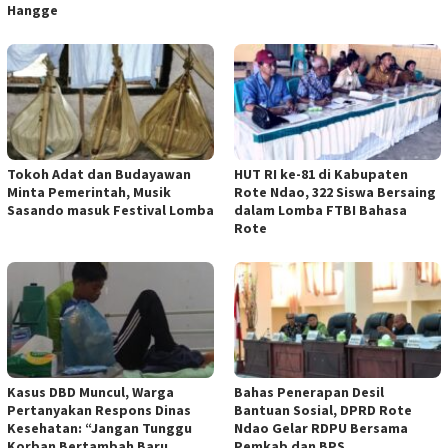
Hangge
Tokoh Adat dan Budayawan
HUT RI ke-81 di Kabupaten
Minta Pemerintah, Musik
Rote Ndao, 322 Siswa Bersaing
Sasando masuk Festival Lomba
dalam Lomba FTBI Bahasa
Rote
Kasus DBD Muncul, Warga
Bahas Penerapan Desil
Pertanyakan Respons Dinas
Bantuan Sosial, DPRD Rote
Kesehatan: “Jangan Tunggu
Ndao Gelar RDPU Bersama
Korban Bertambah Baru
Pemkab dan BPS