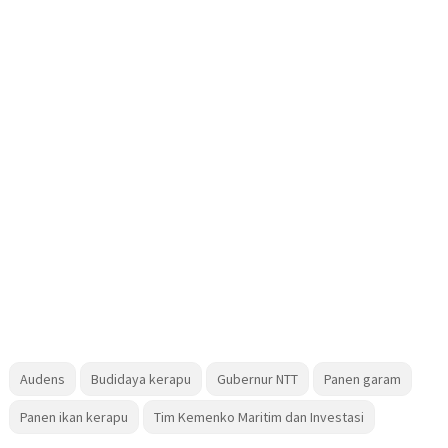
Audens
Budidaya kerapu
Gubernur NTT
Panen garam
Panen ikan kerapu
Tim Kemenko Maritim dan Investasi