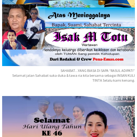
SAHABAT…YANG BIASA DI SAPA “RASUL ADIPATI”
Selamat jalan Sahabat suka duka & tawa ria kita bersama sebagai INSAN KULI
TINTA Selalu kami kenang.