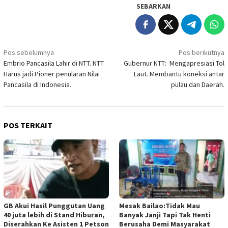
SEBARKAN
Navigasi
Pos sebelumnya
Pos berikutnya
Embrio Pancasila Lahir di NTT. NTT
Gubernur NTT: Mengapresiasi Tol
pos
Harus jadi Pioner penularan Nilai
Laut. Membantu koneksi antar
Pancasila di Indonesia.
pulau dan Daerah.
POS TERKAIT
GB Akui Hasil Punggutan Uang
Mesak Bailao:Tidak Mau
40 juta lebih di Stand Hiburan,
Banyak Janji Tapi Tak Henti
Diserahkan Ke Asisten 1 Petson
Berusaha Demi Masyarakat