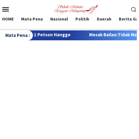
Loncat
Menu
ke
Mobile
konten
HOME
Mata Pena
Nasional
Politik
Daerah
Berita G
Mesak Bailao:Tidak Mau Banyak Janji Tapi Tak Henti Berusaha D
Mata Pena :