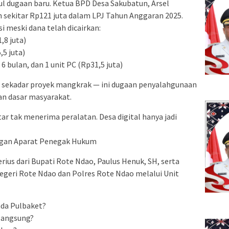
l dugaan baru. Ketua BPD Desa Sakubatun, Arsel
sekitar Rp121 juta dalam LPJ Tahun Anggaran 2025.
si meski dana telah dicairkan:
,8 juta)
5 juta)
 6 bulan, dan 1 unit PC (Rp31,5 juta)
an sekadar proyek mangkrak — ini dugaan penyalahgunaan
n dasar masyarakat.
ar tak menerima peralatan. Desa digital hanya jadi
ngan Aparat Penegak Hukum
ius dari Bupati Rote Ndao, Paulus Henuk, SH, serta
egeri Rote Ndao dan Polres Rote Ndao melalui Unit
ada Pulbaket?
 langsung?