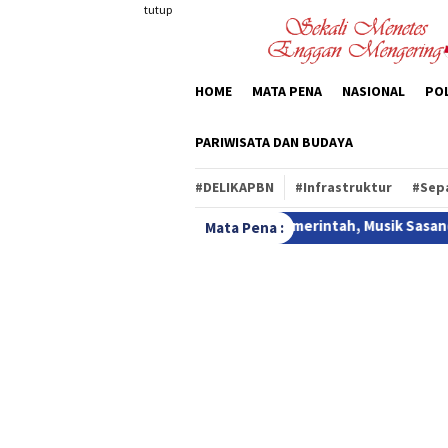
Loncat
tutup
ke
konten
HOME
MATA PENA
NASIONAL
POL
PARIWISATA DAN BUDAYA
#DELIKAPBN
#Infrastruktur
#Sep
wan Minta Pemerintah, Musik Sasando masuk Festival Lomba
Mata Pena :