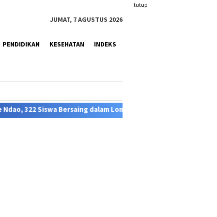
tutup
JUMAT, 7 AGUSTUS 2026
PENDIDIKAN
KESEHATAN
INDEKS
dalam Lomba FTBI Bahasa Rote
Kasus DBD Muncul, Warga 