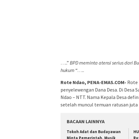
…..”
BPD meminta atensi serius dari B
hukum
“…..
Rote Ndao, PENA-EMAS.COM-
Rote 
penyelewengan Dana Desa. Di Desa 
Ndao – NTT. Nama Kepala Desa definit
setelah muncul temuan ratusan juta
BACAAN LAINNYA
Tokoh Adat dan Budayawan
HU
Minta Pemerintah, Musik
Ro