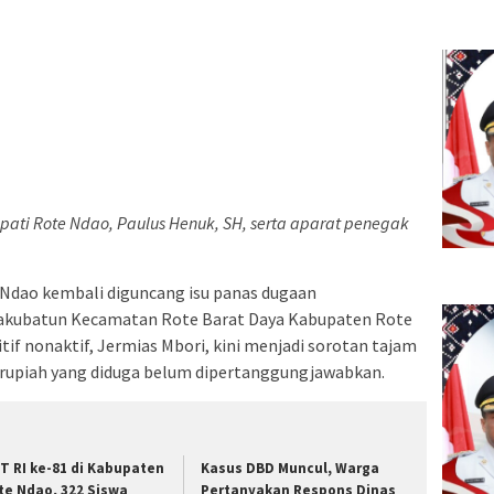
upati Rote Ndao, Paulus Henuk, SH, serta aparat penegak
Ndao kembali diguncang isu panas dugaan
Sakubatun Kecamatan Rote Barat Daya Kabupaten Rote
if nonaktif, Jermias Mbori, kini menjadi sorotan tajam
 rupiah yang diduga belum dipertanggungjawabkan.
T RI ke-81 di Kabupaten
Kasus DBD Muncul, Warga
te Ndao, 322 Siswa
Pertanyakan Respons Dinas