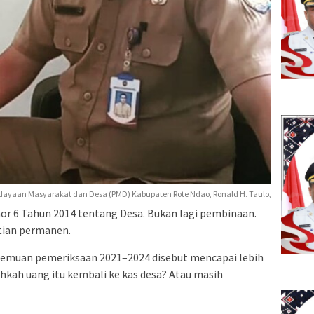
rdayaan Masyarakat dan Desa (PMD) Kabupaten Rote Ndao, Ronald H. Taulo,
r 6 Tahun 2014 tentang Desa. Bukan lagi pembinaan.
tian permanen.
 temuan pemeriksaan 2021–2024 disebut mencapai lebih
ahkah uang itu kembali ke kas desa? Atau masih