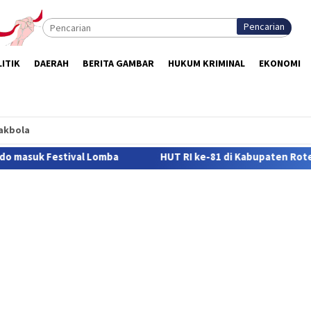
Pencarian
ITIK
DAERAH
BERITA GAMBAR
HUKUM KRIMINAL
EKONOMI
akbola
HUT RI ke-81 di Kabupaten Rote Ndao, 322 Siswa Bersaing 