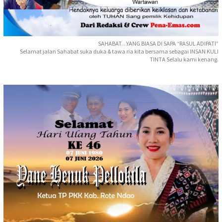
SAHABAT…YANG BIASA DI SAPA “RASUL ADIPATI”
Selamat jalan Sahabat suka duka & tawa ria kita bersama sebagai INSAN KULI
TINTA Selalu kami kenang.