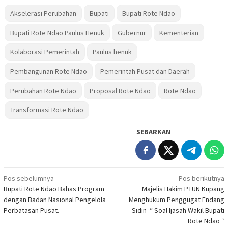
Akselerasi Perubahan
Bupati
Bupati Rote Ndao
Bupati Rote Ndao Paulus Henuk
Gubernur
Kementerian
Kolaborasi Pemerintah
Paulus henuk
Pembangunan Rote Ndao
Pemerintah Pusat dan Daerah
Perubahan Rote Ndao
Proposal Rote Ndao
Rote Ndao
Transformasi Rote Ndao
SEBARKAN
Navigasi
Pos sebelumnya
Pos berikutnya
Bupati Rote Ndao Bahas Program
Majelis Hakim PTUN Kupang
pos
dengan Badan Nasional Pengelola
Menghukum Penggugat Endang
Perbatasan Pusat.
Sidin “ Soal Ijasah Wakil Bupati
Rote Ndao “