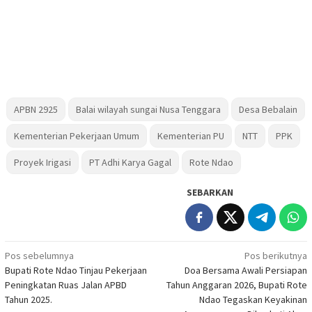
APBN 2925
Balai wilayah sungai Nusa Tenggara
Desa Bebalain
Kementerian Pekerjaan Umum
Kementerian PU
NTT
PPK
Proyek Irigasi
PT Adhi Karya Gagal
Rote Ndao
SEBARKAN
Navigasi
Pos sebelumnya
Pos berikutnya
Bupati Rote Ndao Tinjau Pekerjaan
Doa Bersama Awali Persiapan
pos
Peningkatan Ruas Jalan APBD
Tahun Anggaran 2026, Bupati Rote
Tahun 2025.
Ndao Tegaskan Keyakinan