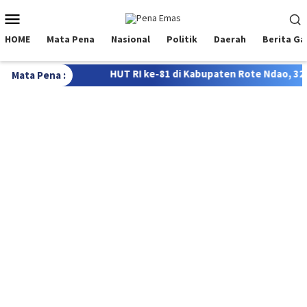
Loncat
Menu
ke
Mobile
konten
HOME
Mata Pena
Nasional
Politik
Daerah
Berita G
e-81 di Kabupaten Rote Ndao, 322 Siswa Bersaing dalam Lomba F
Mata Pena :