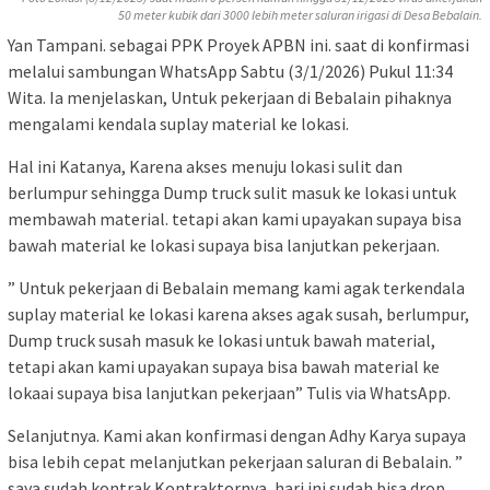
50 meter kubik dari 3000 lebih meter saluran irigasi di Desa Bebalain.
Yan Tampani. sebagai PPK Proyek APBN ini. saat di konfirmasi
melalui sambungan WhatsApp Sabtu (3/1/2026) Pukul 11:34
Wita. Ia menjelaskan, Untuk pekerjaan di Bebalain pihaknya
mengalami kendala suplay material ke lokasi.
Hal ini Katanya, Karena akses menuju lokasi sulit dan
berlumpur sehingga Dump truck sulit masuk ke lokasi untuk
membawah material. tetapi akan kami upayakan supaya bisa
bawah material ke lokasi supaya bisa lanjutkan pekerjaan.
” Untuk pekerjaan di Bebalain memang kami agak terkendala
suplay material ke lokasi karena akses agak susah, berlumpur,
Dump truck susah masuk ke lokasi untuk bawah material,
tetapi akan kami upayakan supaya bisa bawah material ke
lokaai supaya bisa lanjutkan pekerjaan” Tulis via WhatsApp.
Selanjutnya. Kami akan konfirmasi dengan Adhy Karya supaya
bisa lebih cepat melanjutkan pekerjaan saluran di Bebalain. ”
saya sudah kontrak Kontraktornya, hari ini sudah bisa drop