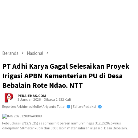
Beranda
Nasional
PT Adhi Karya Gagal Selesaikan Proyek
Irigasi APBN Kementerian PU di Desa
Bebalain Rote Ndao. NTT
PENA-EMAS.COM
3 Januari 2026
Dibaca 2,632 Kali
Reporter: Arkhimes Molle/ Ariyanto Tulle
| Editor: Redaksi
Foto Lokasi (8/12/2025) saat masih 0 persen namun hingga 31/12/2025 virus
dikerjakan 50 meter kubik dari 3000 lebih meter saluran irigasi di Desa Bebalain.