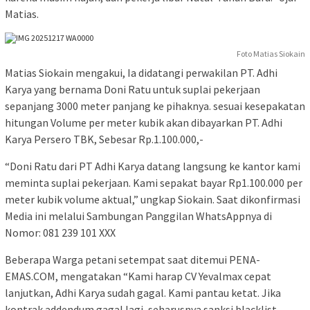
Matias.
Foto Matias Siokain
Matias Siokain mengakui, Ia didatangi perwakilan PT. Adhi
Karya yang bernama Doni Ratu untuk suplai pekerjaan
sepanjang 3000 meter panjang ke pihaknya. sesuai kesepakatan
hitungan Volume per meter kubik akan dibayarkan PT. Adhi
Karya Persero TBK, Sebesar Rp.1.100.000,-
“Doni Ratu dari PT Adhi Karya datang langsung ke kantor kami
meminta suplai pekerjaan. Kami sepakat bayar Rp1.100.000 per
meter kubik volume aktual,” ungkap Siokain. Saat dikonfirmasi
Media ini melalui Sambungan Panggilan WhatsAppnya di
Nomor: 081 239 101 XXX
Beberapa Warga petani setempat saat ditemui PENA-
EMAS.COM, mengatakan “Kami harap CV Yevalmax cepat
lanjutkan, Adhi Karya sudah gagal. Kami pantau ketat. Jika
kontrak addendum gagal lagi, seharusnya sanksi blacklist