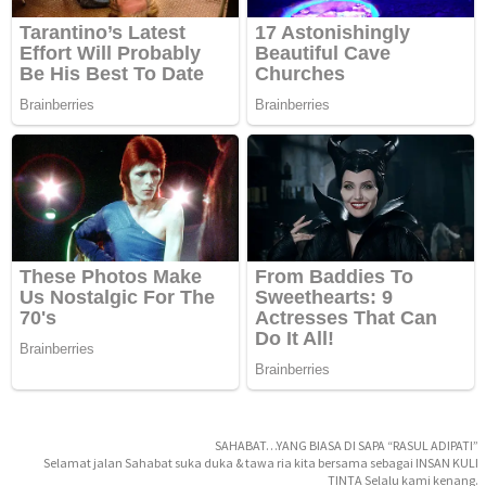
SAHABAT…YANG BIASA DI SAPA “RASUL ADIPATI”
Selamat jalan Sahabat suka duka & tawa ria kita bersama sebagai INSAN KULI
TINTA Selalu kami kenang.