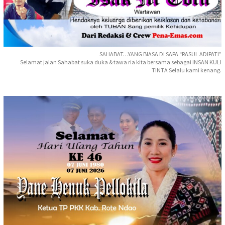
SAHABAT…YANG BIASA DI SAPA “RASUL ADIPATI”
Selamat jalan Sahabat suka duka & tawa ria kita bersama sebagai INSAN KULI
TINTA Selalu kami kenang.