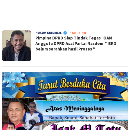
PENA-
HUKUM KRIMINAL
4 tahun lalu
Pimpina DPRD Siap Tindak Tegas OAM
EMAS.COM
Anggota DPRD Asal Partai Nasdem “ BKD
belum serahkan hasil Proses “