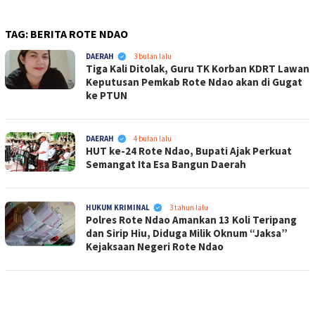
TAG:
BERITA ROTE NDAO
PENA-
DAERAH
3 bulan lalu
Tiga Kali Ditolak, Guru TK Korban KDRT Lawan
EMAS.COM
Keputusan Pemkab Rote Ndao akan di Gugat
ke PTUN
PENA-
DAERAH
4 bulan lalu
HUT ke-24 Rote Ndao, Bupati Ajak Perkuat
EMAS.COM
Semangat Ita Esa Bangun Daerah
PENA-
HUKUM KRIMINAL
3 tahun lalu
Polres Rote Ndao Amankan 13 Koli Teripang
EMAS.COM
dan Sirip Hiu, Diduga Milik Oknum “Jaksa”
Kejaksaan Negeri Rote Ndao