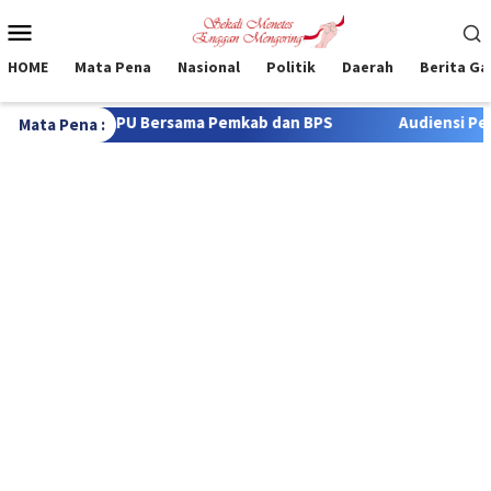
Loncat
Menu
ke
Mobile
konten
HOME
Mata Pena
Nasional
Politik
Daerah
Berita G
a Pemkab dan BPS
Audiensi Perdana dengan Wartawan, Ka
Mata Pena :