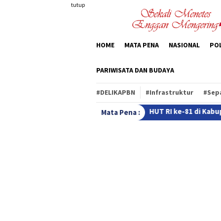
Loncat
tutup
ke
konten
HOME
MATA PENA
NASIONAL
POL
PARIWISATA DAN BUDAYA
#DELIKAPBN
#Infrastruktur
#Sep
val Lomba
HUT RI ke-81 di Kabupaten Rote Ndao, 322 Sis
Mata Pena :