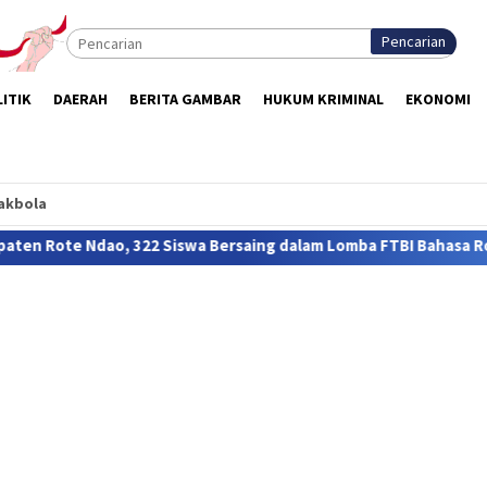
Pencarian
ITIK
DAERAH
BERITA GAMBAR
HUKUM KRIMINAL
EKONOMI
akbola
wa Bersaing dalam Lomba FTBI Bahasa Rote
Kasus DBD Mu