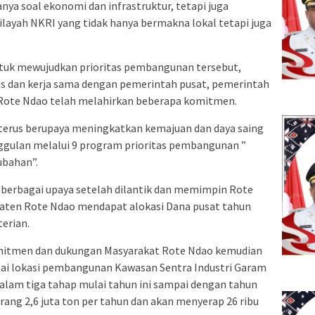
a soal ekonomi dan infrastruktur, tetapi juga
ilayah NKRI yang tidak hanya bermakna lokal tetapi juga
ntuk mewujudkan prioritas pembangunan tersebut,
tas dan kerja sama dengan pemerintah pusat, pemerintah
 Rote Ndao telah melahirkan beberapa komitmen.
erus berupaya meningkatkan kemajuan dan daya saing
ggulan melalui 9 program prioritas pembangunan ”
ubahan”.
berbagai upaya setelah dilantik dan memimpin Rote
paten Rote Ndao mendapat alokasi Dana pusat tahun
erian.
mitmen dan dukungan Masyarakat Rote Ndao kemudian
gai lokasi pembangunan Kawasan Sentra Industri Garam
dalam tiga tahap mulai tahun ini sampai dengan tahun
rang 2,6 juta ton per tahun dan akan menyerap 26 ribu