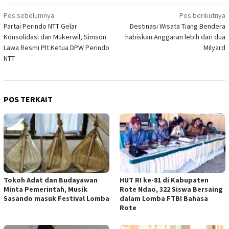
Navigasi
Pos sebelumnya
Pos berikutnya
Partai Perindo NTT Gelar
Destinasi Wisata Tiang Bendera
pos
Konsolidasi dan Mukerwil, Simson
habiskan Anggaran lebih dari dua
Lawa Resmi Plt Ketua DPW Perindo
Milyard
NTT
POS TERKAIT
Tokoh Adat dan Budayawan
HUT RI ke-81 di Kabupaten
Minta Pemerintah, Musik
Rote Ndao, 322 Siswa Bersaing
Sasando masuk Festival Lomba
dalam Lomba FTBI Bahasa
Rote