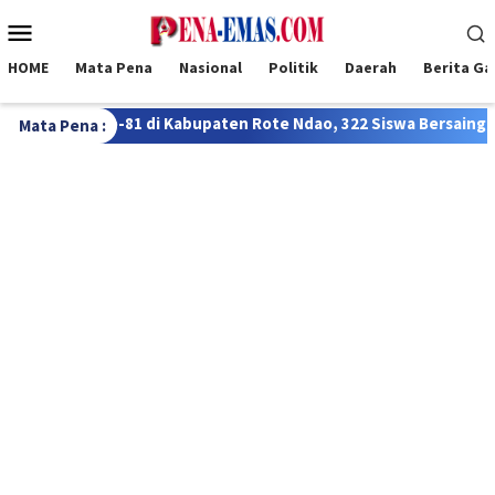
Loncat
Menu
ke
Mobile
konten
HOME
Mata Pena
Nasional
Politik
Daerah
Berita G
n Rote Ndao, 322 Siswa Bersaing dalam Lomba FTBI Bahasa Rote
Mata Pena :