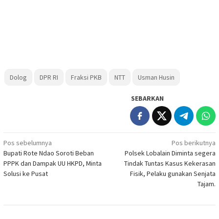
Dolog
DPR RI
Fraksi PKB
NTT
Usman Husin
SEBARKAN
Navigasi
Pos sebelumnya
Pos berikutnya
Bupati Rote Ndao Soroti Beban
Polsek Lobalain Diminta segera
pos
PPPK dan Dampak UU HKPD, Minta
Tindak Tuntas Kasus Kekerasan
Solusi ke Pusat
Fisik, Pelaku gunakan Senjata
Tajam.