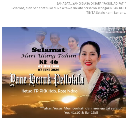
SAHABAT…YANG BIASA DI SAPA “RASUL ADIPATI”
Selamat jalan Sahabat suka duka & tawa ria kita bersama sebagai INSAN KULI
TINTA Selalu kami kenang.