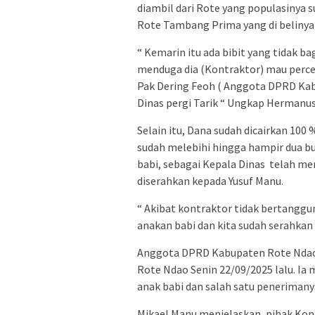
diambil dari Rote yang populasinya 
Rote Tambang Prima yang di belinya 
“ Kemarin itu ada bibit yang tidak bag
menduga dia (Kontraktor) mau percepat
Pak Dering Feoh ( Anggota DPRD Kab.R
Dinas pergi Tarik “ Ungkap Hermanus
Selain itu, Dana sudah dicairkan 100
sudah melebihi hingga hampir dua 
babi, sebagai Kepala Dinas telah me
diserahkan kepada Yusuf Manu.
“ Akibat kontraktor tidak bertangg
anakan babi dan kita sudah serahkan 
Anggota DPRD Kabupaten Rote Ndao 
Rote Ndao Senin 22/09/2025 lalu. Ia
anak babi dan salah satu penerimany
Mikael Manu menjelaskan, pihak Ko