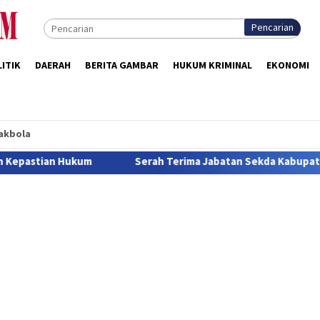
Pencarian
ITIK
DAERAH
BERITA GAMBAR
HUKUM KRIMINAL
EKONOMI
akbola
rah Terima Jabatan Sekda Kabupaten Rote Ndao. Jonas Titipkan Ti