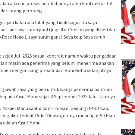
sudah ada dan proses pembeliannya oleh kontraktor CV
dari orang perorang.
us jadi kalau ada bibit yang tidak bagus itu saya
 jadi saya suruh ganti juga itu. Contoh yang di beli dari
ote Ndao ), saya suruh ganti. Saya telp Saya suruh
.
 % sejak Juli 2025 sesuai kontrak. namun waktu pengadaan
bulan masih ada penerima yang belum menerima anakan
mbeli dengan uang pribadi dari Roni Bolla selanjutnya
ungjawab saya yang beli untuk warga penerima bantuan
kepada Yusuf Manu sejak 3 September 2025 lalu” Ujarnya.
Mikael Manu saat dikonfirmasi di Gedung DPRD Kab.
 mengakui terkait Pokir Dewan, dirinya mendapat 50 Ekor
a adalah Yusuf Manu.
ntraktor menyerahkan bantuan tersebut dalam dua