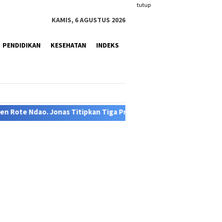
tutup
KAMIS, 6 AGUSTUS 2026
PENDIDIKAN
KESEHATAN
INDEKS
ga Prinsip Keberhasilan Birokrasi.
Kapolsek Rote Barat