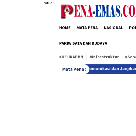
Loncat
tutup
ke
konten
HOME
MATA PENA
NASIONAL
POL
PARIWISATA DAN BUDAYA
#DELIKAPBN
#Infrastruktur
#Sep
Buka Ruang Komunikasi dan Janjikan Kepastian Hukum
Se
Mata Pena :