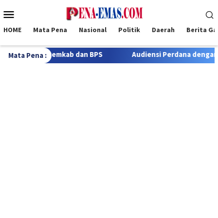
Loncat
Menu
ke
Mobile
konten
HOME
Mata Pena
Nasional
Politik
Daerah
Berita G
S
Audiensi Perdana dengan Wartawan, Kapolres Rote Nda
Mata Pena :