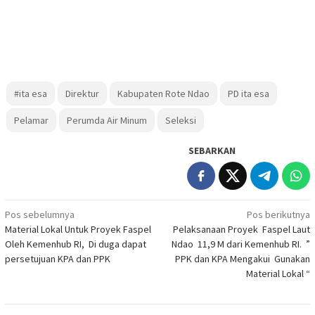
#ita esa
Direktur
Kabupaten Rote Ndao
PD ita esa
Pelamar
Perumda Air Minum
Seleksi
SEBARKAN
Navigasi
Pos sebelumnya
Pos berikutnya
Material Lokal Untuk Proyek Faspel
Pelaksanaan Proyek Faspel Laut
pos
Oleh Kemenhub RI, Di duga dapat
Ndao 11,9 M dari Kemenhub RI. ”
persetujuan KPA dan PPK
PPK dan KPA Mengakui Gunakan
Material Lokal “