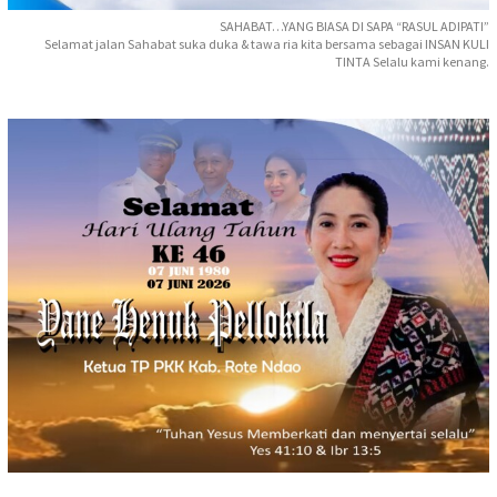
SAHABAT…YANG BIASA DI SAPA “RASUL ADIPATI”
Selamat jalan Sahabat suka duka & tawa ria kita bersama sebagai INSAN KULI
TINTA Selalu kami kenang.