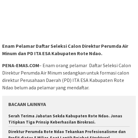
Enam Pelamar Daftar Seleksi Calon Direktur Perumda Air
Minum dan PD ITA ESA Kabupaten Rote Ndao.
PENA-EMAS.COM
– Enam orang pelamar Daftar Seleksi Calon
Direktur Perumda Air Minum sedangkan untuk formasi calon
direktur Perusahaan Daerah (PD) ITA ESA Kabupaten Rote
Ndao belum ada pelamar yang mendaftar.
BACAAN LAINNYA
Serah Terima Jabatan Sekda Kabupaten Rote Ndao. Jonas
Titipkan Tiga Prinsip Keberhasilan Birokrasi.
Direktur Perumda Rote Ndao Tekankan Profesionalisme dan
Profit diatas 5 Miliar, Saat Lantik Pejabat Struktural