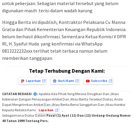
untuk pekerjaan. Sebagian material tersebut yang belum
digunakan masih terisi dalam wadah karung.
Hingga Berita ini dipublish, Kontraktor Pelaksana Cv. Manna
Gratia dan Pihak Kementerian Keuangan Republik Indonesia
belum berhasil dikonfirmasi. Sementara Ketua Komisi V DPR
RI, H. Syaiful Huda yang konfirmasi via WhatsApp
0813222232xxx terlihat telah terbaca namun belum
memberikan tanggapan.
Tetap Terhubung Dengan Kami:
Laporkan
Ikuti Kami
Subscribe
CATATAN REDAKSI
:
Apabila Ada Pihak Yang Merasa Dirugikan Dan /Atau
Keberatan Dengan Penayangan Artikel Dan /Atau Berita Tersebut Diatas, Anda
Dapat Mengirimkan Artikel Dan /Atau Berita Berisi Sanggahan Dan /Atau Koreksi
Kepada Redaksi Kami
,
Laporkan
Sebagaimana Diatur Dalam
Pasal (1) Ayat (11) Dan (12) Undang-Undang Nomor
40 Tahun 1999 Tentang Pers.