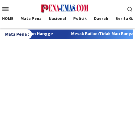
Loncat
Menu
ke
Mobile
konten
HOME
Mata Pena
Nasional
Politik
Daerah
Berita G
Mesak Bailao:Tidak Mau Banyak Janji Tapi Tak Henti Berusaha 
Mata Pena :