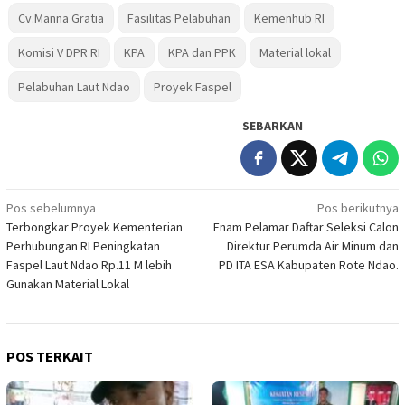
Cv.Manna Gratia
Fasilitas Pelabuhan
Kemenhub RI
Komisi V DPR RI
KPA
KPA dan PPK
Material lokal
Pelabuhan Laut Ndao
Proyek Faspel
SEBARKAN
Navigasi
Pos sebelumnya
Pos berikutnya
Terbongkar Proyek Kementerian
Enam Pelamar Daftar Seleksi Calon
pos
Perhubungan RI Peningkatan
Direktur Perumda Air Minum dan
Faspel Laut Ndao Rp.11 M lebih
PD ITA ESA Kabupaten Rote Ndao.
Gunakan Material Lokal
POS TERKAIT