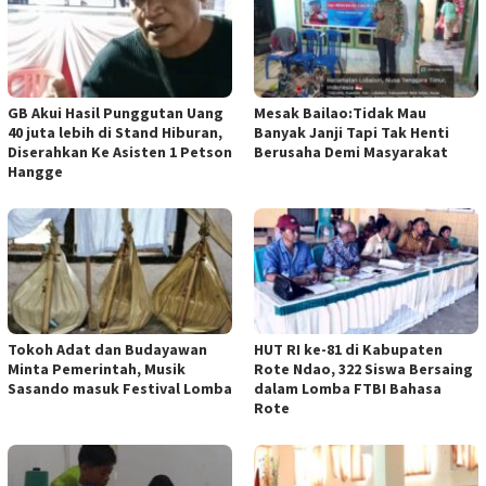
GB Akui Hasil Punggutan Uang
Mesak Bailao:Tidak Mau
40 juta lebih di Stand Hiburan,
Banyak Janji Tapi Tak Henti
Diserahkan Ke Asisten 1 Petson
Berusaha Demi Masyarakat
Hangge
Tokoh Adat dan Budayawan
HUT RI ke-81 di Kabupaten
Minta Pemerintah, Musik
Rote Ndao, 322 Siswa Bersaing
Sasando masuk Festival Lomba
dalam Lomba FTBI Bahasa
Rote