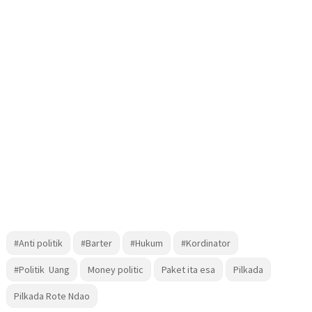
#Anti politik
#Barter
#Hukum
#Kordinator
#Politik Uang
Money politic
Paket ita esa
Pilkada
Pilkada Rote Ndao