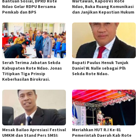
Bantuan Sosial, DPRD Rote
Wartawan, Kapolres Rote
Ndao Gelar RDPU Bersama
Ndao, Buka Ruang Komunikasi
Pemkab dan BPS
dan Janjikan Kepastian Hukum
Serah Terima Jabatan Sekda
Bupati Paulus Henuk Tunjuk
Kabupaten Rote Ndao. Jonas
Daniel W. Nalle sebagai Plh
Titipkan Tiga Prinsip
Sekda Rote Ndao.
Keberhasilan Birokrasi.
Mesak Bailao Apresiasi Festival
Meriahkan HUT R.I Ke-81
UMKM dan Stand Pers SMSI:
Pemerintah Daerah Kab Rote