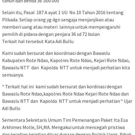
tahun dan denda 36 .000.000
Selain itu, Pasal 187 A ayat 1 UU No 10 Tahun 2016 tentang
Pilkada. Setiap orang yg dgn sengaja menjanjikan atau
memberi uang atau materi lainnya untuk mempengaruhi
pemilih di pidana dengan penjara 36 sd 72 bulan
Terkait hal tersebut Kata Adi Bullu
Kami sudah bersurat dan koordinasi dengan Bawaslu
Kabupaten Rote Ndao, Kapolres Rote Ndao, Kejari Rote Ndao,
Bawaslu NTT dan Kapolda NTT untuk menjadi perhatian kita
semuanya.
“ Terkait hal ini kami sudah bersurat dan kordinasi dengan
Bawaslu Rote Ndao,kapolres Rote Ndao Kejari Rote Ndao dan
Bawaslu NTT dan Kapolda NTT untuk menjadi perhatian “ Ujar
Adi Bullu
Sementara Sekretaris Umum Tim Pemenangan Paket Ita Esa
Arkhimes Molle, SH,MA. Mengakui untuk mencegah pristiwa
dan kejadian kejadian diluar dugaan dengan Politik Uang, Pihak