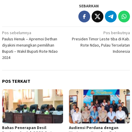
SEBARKAN
Navigasi
Pos sebelumnya
Pos berikutnya
Paulus Henuk – Apremoi Dethan
Presiden Timor Leste tiba di Kab.
pos
diyakini menangkan pemilihan
Rote Ndao, Pulau Terselatan
Bupati – Wakil Bupati Rote Ndao
Indonesia
2024
POS TERKAIT
Bahas Penerapan Desil
Audiensi Perdana dengan