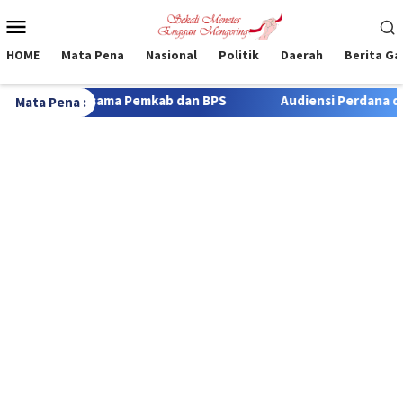
Loncat
Menu
ke
Mobile
konten
HOME
Mata Pena
Nasional
Politik
Daerah
Berita G
mkab dan BPS
Audiensi Perdana dengan Wartawan, Kapolr
Mata Pena :