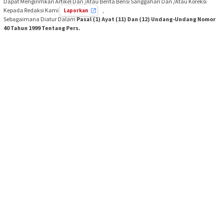
Dapat Mengirimkan Artikel Dan /Atau Berita Berisi Sanggahan Dan /Atau Koreksi
Kepada Redaksi Kami
,
Laporkan
Sebagaimana Diatur Dalam
Pasal (1) Ayat (11) Dan (12) Undang-Undang Nomor
40 Tahun 1999 Tentang Pers.