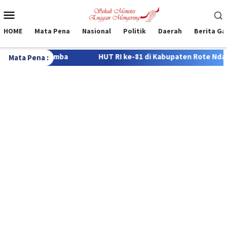
Loncat
Menu
ke
Mobile
konten
HOME
Mata Pena
Nasional
Politik
Daerah
Berita G
 RI ke-81 di Kabupaten Rote Ndao, 322 Siswa Bersaing dalam Lo
Mata Pena :