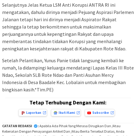
Selanjutnya Jelas Ketua LSM Anti Korupsi ANTRA RI ini
mengatakan, dahulu dirinya menjadi Pejuang Aspirasi Parlemen
Jalanan tetapi hari ini dirinya menjadi Aspirator Rakyat
sehingga Ia tetap berkomitmen untuk maksimalkan
perjuangannya untuk kepengtingan Rakyat dan upaya
memberantas tindakan tidakan Korupsi yang menhalangi
peningkatan kesejahteraan rakyat di Kabupaten Rote Ndao.
Setelah Pelantikan, Yunus Panie tidak langsung kembali ke
rumah, Ia didampingi keluarga mendatangi Lapas Kelas III Rote
Ndao, Sekolah SLB Rote Ndao dan Panti Asuhan Mercy
Indonesia di Desa Baadale Kec. Lobalain untuk membagikan
bingkisan kasih.*Tim.PE)
Tetap Terhubung Dengan Kami:
Laporkan
Ikuti Kami
Subscribe
CATATAN REDAKSI
:
Apabila Ada Pihak Yang Merasa Dirugikan Dan /Atau
Keberatan Dengan Penayangan Artikel Dan /Atau Berita Tersebut Diatas, Anda