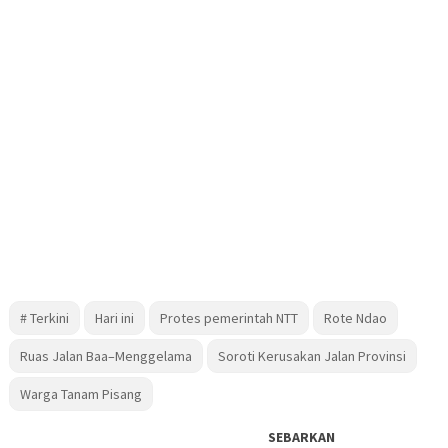
# Terkini
Hari ini
Protes pemerintah NTT
Rote Ndao
Ruas Jalan Baa–Menggelama
Soroti Kerusakan Jalan Provinsi
Warga Tanam Pisang
SEBARKAN