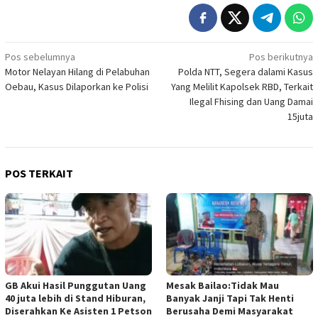
Navigasi
Pos sebelumnya
Pos berikutnya
Motor Nelayan Hilang di Pelabuhan
Polda NTT, Segera dalami Kasus
pos
Oebau, Kasus Dilaporkan ke Polisi
Yang Melilit Kapolsek RBD, Terkait
Ilegal Fhising dan Uang Damai
15juta
POS TERKAIT
GB Akui Hasil Punggutan Uang
Mesak Bailao:Tidak Mau
40 juta lebih di Stand Hiburan,
Banyak Janji Tapi Tak Henti
Diserahkan Ke Asisten 1 Petson
Berusaha Demi Masyarakat