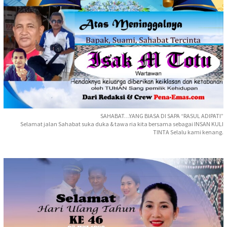
SAHABAT…YANG BIASA DI SAPA “RASUL ADIPATI”
Selamat jalan Sahabat suka duka & tawa ria kita bersama sebagai INSAN KULI
TINTA Selalu kami kenang.