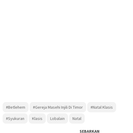
#Betlehem
#Gereja Masehi Injili Di Timor
#Natal Klasis
#Syukuran
Klasis
Lobalain
Natal
SEBARKAN