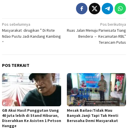
Navigasi
Pos sebelumnya
Pos berikutnya
Masyarakat dirugikan ” Di Rote
Ruas Jalan Menuju Pariwisata Tiang
pos
Ndao Pustu Jadi Kandang Kambing
Bendera – Kecamatan RBL”
“
Terancam Putus
POS TERKAIT
GB Akui Hasil Punggutan Uang
Mesak Bailao:Tidak Mau
40 juta lebih di Stand Hiburan,
Banyak Janji Tapi Tak Henti
Diserahkan Ke Asisten 1 Petson
Berusaha Demi Masyarakat
Hangge