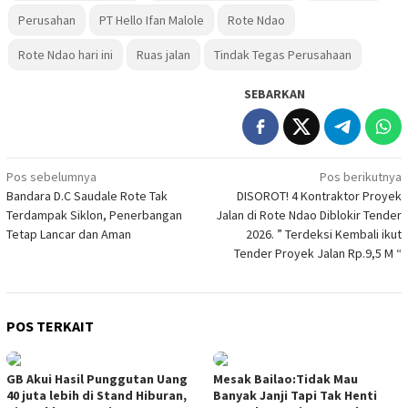
Perusahan
PT Hello Ifan Malole
Rote Ndao
Rote Ndao hari ini
Ruas jalan
Tindak Tegas Perusahaan
SEBARKAN
Navigasi
Pos sebelumnya
Pos berikutnya
Bandara D.C Saudale Rote Tak
DISOROT! 4 Kontraktor Proyek
pos
Terdampak Siklon, Penerbangan
Jalan di Rote Ndao Diblokir Tender
Tetap Lancar dan Aman
2026. ” Terdeksi Kembali ikut
Tender Proyek Jalan Rp.9,5 M “
POS TERKAIT
GB Akui Hasil Punggutan Uang
Mesak Bailao:Tidak Mau
40 juta lebih di Stand Hiburan,
Banyak Janji Tapi Tak Henti