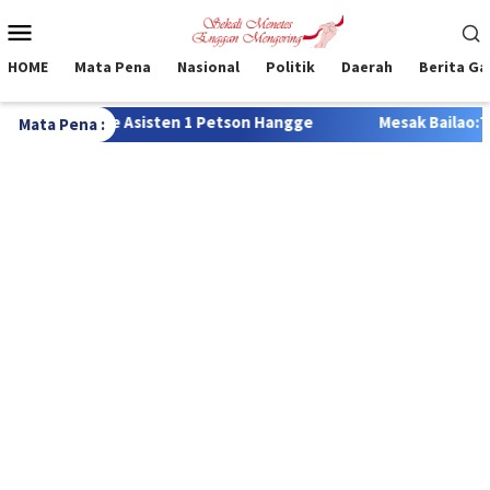
Loncat
Menu
ke
Mobile
konten
HOME
Mata Pena
Nasional
Politik
Daerah
Berita G
sisten 1 Petson Hangge
Mesak Bailao:Tidak Mau Banyak Ja
Mata Pena :