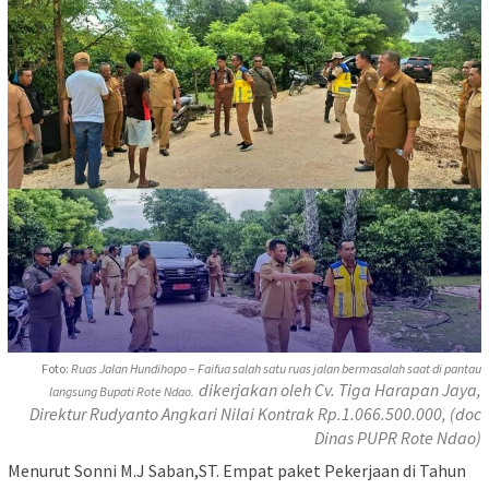
Foto:
Ruas Jalan Hundihopo – Faifua salah satu ruas jalan bermasalah saat di pantau
dikerjakan oleh Cv. Tiga Harapan Jaya,
langsung Bupati Rote Ndao.
Direktur Rudyanto Angkari Nilai Kontrak Rp.1.066.500.000, (doc
Dinas PUPR Rote Ndao)
Menurut Sonni M.J Saban,ST. Empat paket Pekerjaan di Tahun