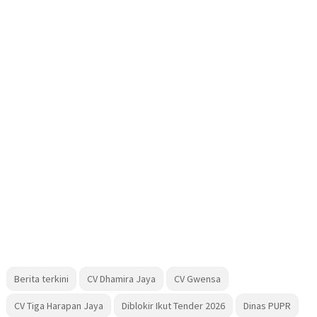
Berita terkini
CV Dhamira Jaya
CV Gwensa
CV Tiga Harapan Jaya
Diblokir Ikut Tender 2026
Dinas PUPR