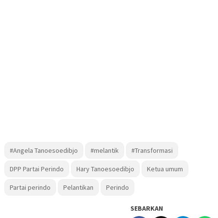
#Angela Tanoesoedibjo
#melantik
#Transformasi
DPP Partai Perindo
Hary Tanoesoedibjo
Ketua umum
Partai perindo
Pelantikan
Perindo
SEBARKAN