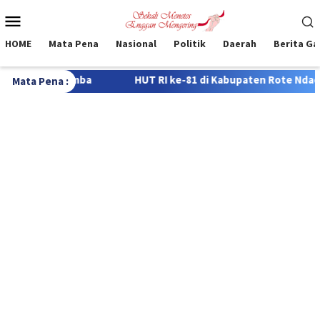
Loncat
Menu
ke
Mobile
konten
HOME
Mata Pena
Nasional
Politik
Daerah
Berita G
UT RI ke-81 di Kabupaten Rote Ndao, 322 Siswa Bersaing dalam 
Mata Pena :