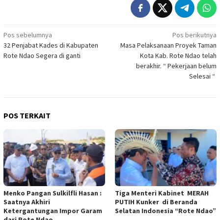
Navigasi
Pos sebelumnya
Pos berikutnya
32 Penjabat Kades di Kabupaten
Masa Pelaksanaan Proyek Taman
pos
Rote Ndao Segera di ganti
Kota Kab. Rote Ndao telah
berakhir. “ Pekerjaan belum
Selesai “
POS TERKAIT
Menko Pangan Sulkilfli Hasan :
Tiga Menteri Kabinet MERAH
Saatnya Akhiri
PUTIH Kunker di Beranda
Ketergantungan Impor Garam
Selatan Indonesia “Rote Ndao”
dari Rote Ndao